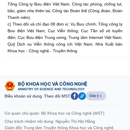
Tổng Công ty Bưu điện Việt Nam; Công tác phòng, chống lụt,
Vietnamese
English
bão, giảm nhẹ thiên tai; Công tác Đoàn thể (Công đoàn, Đoàn
Thanh niên).
c) Theo dõi và chỉ đạo 08 đơn vị: Vụ Bưu chính; Tổng công ty
Bưu điện Việt Nam; Cục Viễn thông; Cục Tần số vô tuyến
TRUNG TÂM THÔNG TIN
điện; Cục Bưu điện Trung ương; Trung tâm Internet Việt Nam;
Quỹ Dịch vụ Viễn thông công ích Việt Nam; Nhà Xuất bản
Liên hệ
Khoa học - Công nghệ - Truyền thông.
banbientap@mic.gov.vn
024.3556.3461
BỘ KHOA HỌC VÀ CÔNG NGHỆ
MINISTRY OF SCIENCE AND TECHNOLOGY
Ban Biên tập Cổng TTĐT - 18 Nguyễn Du, TP. Hà Nội
Điều khoản sử dụng
Theo dõi MST:
Góp ý
Theo dõi MIC trên
Cơ quan chủ quản: Bộ Khoa học và Công nghệ (MST)
Chịu trách nhiệm nội dung: Nguyễn Thị Hải Hằng
Giám đốc Trung tâm Truyền thông Khoa học và Công nghệ.