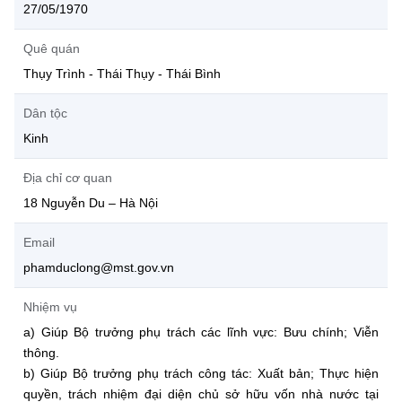
27/05/1970
Multimedia
Sở Thông tin và Truyền thông
Lịch sử phát triển
Cơ cấu tổ chức
Chức năng nhiệm vụ
Quê quán
Thụy Trình - Thái Thụy - Thái Bình
Khác
Sở Thông tin và Truyền thông
Lịch sử phát triển
Cơ cấu tổ chức
Videos
Dân tộc
Sở Thông tin và Truyền thông
Lịch sử phát triển
Kinh
Infographic
Sở Thông tin và Truyền thông
Địa chỉ cơ quan
Ảnh
18 Nguyễn Du – Hà Nội
Voice
Email
Trang tin Bộ Trưởng
phamduclong@mst.gov.vn
Sự kiện quan trọng
Nhiệm vụ
a) Giúp Bộ trưởng phụ trách các lĩnh vực: Bưu chính; Viễn
Nhiệm vụ trọng tâm
thông.
b) Giúp Bộ trưởng phụ trách công tác: Xuất bản; Thực hiện
Chọn ngôn ngữ
quyền, trách nhiệm đại diện chủ sở hữu vốn nhà nước tại