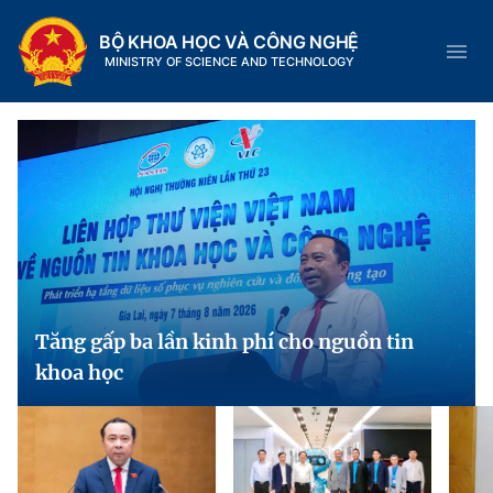
BỘ KHOA HỌC VÀ CÔNG NGHỆ
MINISTRY OF SCIENCE AND TECHNOLOGY
Danh mục
Trang chủ
Giới thiệu
Tăng gấp ba lần kinh phí cho nguồn tin
Chức năng nhiệm vụ
Tin tức sự kiện
khoa học
Dịch vụ công
Cơ cấu tổ chức
Khoa học và Công nghệ
Hệ thống văn bản
Lịch sử phát triển
Đổi mới sáng tạo