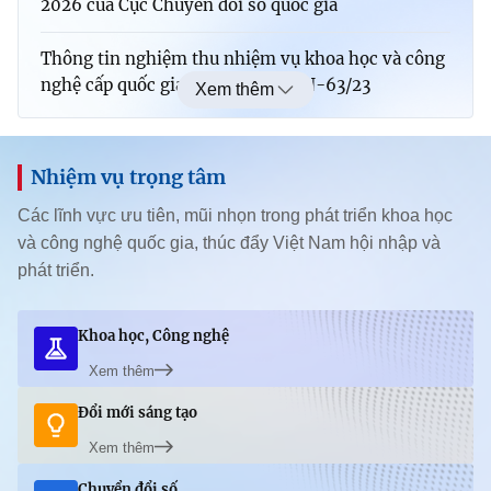
website này)
Thông tin nghiệm thu nhiệm vụ khoa học và công
nghệ cấp quốc gia mã số ĐTĐL.CN-63/23
Xem thêm
Tổ chức giám định
Thông báo kết quả lựa chọn tổ chức hành nghề đấu
Nhiệm vụ trọng tâm
giá tài sản
Các lĩnh vực ưu tiên, mũi nhọn trong phát triển khoa học
và công nghệ quốc gia, thúc đẩy Việt Nam hội nhập và
Kết quả thực hiện nhiệm vụ KH&CN độc lập cấp
phát triển.
quốc gia, mã số DAKH-02/19-ĐT.02
Giải quyết khiếu nại của KAESER KOMPRESSOREN
Khoa học, Công nghệ
SE (Lần hai)
Xem thêm
Giải quyết khiếu nại của Công ty Cổ phần The
Đổi mới sáng tạo
Street (lần hai)
Xem thêm
Chuyển đổi số