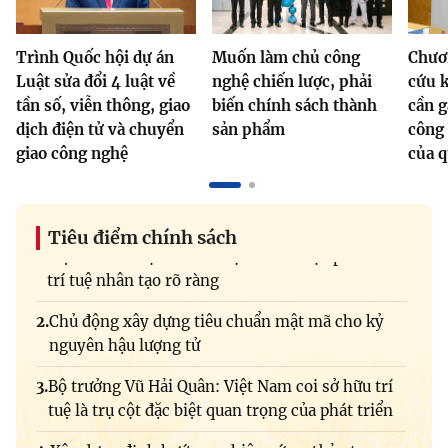
MST IOFFICE
Văn bản QPPL
Sở Khoa học và Công nghệ
Chuyển đổi số
Trình Quốc hội dự án
Muốn làm chủ công
Chươ
THỐNG KÊ
Văn bản chỉ đạo điều hành
Bưu chính, Viễn thông
Luật sửa đổi 4 luật về
nghệ chiến lược, phải
cứu k
tần số, viễn thông, giao
biến chính sách thành
cần g
Multimedia
Khoa học và Công nghệ
Lấy ý kiến người dân về dự thảo VBQPPL
Sở hữu trí tuệ
dịch điện tử và chuyển
sản phẩm
công 
giao công nghệ
của q
THƯ ĐIỆN TỬ
Đổi mới sáng tạo
Tiêu chuẩn, đo lường, chất lượng
Khác
Chuyển đổi số
Năng lượng nguyên tử
Tiêu điểm chính sách
Việt Nam đã định hình một Chiến lược phát triển
Videos
trí tuệ nhân tạo rõ ràng
Bưu chính, Viễn thông
Tin tổng hợp
Infographic
Tổ chức giám định
Chủ động xây dựng tiêu chuẩn mật mã cho kỷ
Sở hữu trí tuệ
Tin địa phương
nguyên hậu lượng tử
Ảnh
Thông báo kết quả lựa chọn tổ chức hành nghề đấu
Tiêu chuẩn, đo lường, chất lượng
Bộ trưởng Vũ Hải Quân: Việt Nam coi sở hữu trí
giá tài sản
Voice
tuệ là trụ cột đặc biệt quan trọng của phát triển
Năng lượng nguyên tử
Nhiệm vụ trọng tâm
Kết quả thực hiện nhiệm vụ KH&CN độc lập cấp
Xây dựng định hướng nghiên cứu cơ bản trong
quốc gia, mã số DAKH-02/19-ĐT.02