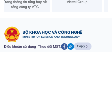
Trang thông tin tổng hợp về
Viettel Group
tổng công ty VTC
BỘ KHOA HỌC VÀ CÔNG NGHỆ
MINISTRY OF SCIENCE AND TECHNOLOGY
Điều khoản sử dụng
Theo dõi MST:
Góp ý
Cơ quan chủ quản: Bộ Khoa học và Công nghệ (MST)
Chịu trách nhiệm nội dung: Nguyễn Thị Hải Hằng
Giám đốc Trung tâm Truyền thông Khoa học và Công nghệ.
Liên hệ
Địa chỉ: Ban Biên tập Cổng TTĐT - 18 Nguyễn Du, TP. Hà Nội
Điện thoại: 024 3936 9506
Email:
stc@mst.gov.vn
©2026 Bản quyền thuộc Bộ Khoa Học và Công Nghệ
(Ghi rõ nguồn "https://mst.gov.vn" khi phát hành lại thông tin từ