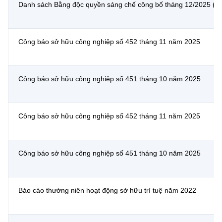
Chọn ngôn ngữ
Danh sách Bằng độc quyền sáng chế công bố tháng 12/2025 (ph
Vietnamese
English
Công báo sở hữu công nghiệp số 452 tháng 11 năm 2025
BỘ KHOA HỌC VÀ CÔNG NGHỆ
Công báo sở hữu công nghiệp số 451 tháng 10 năm 2025
MINISTRY OF SCIENCE AND TECHNOLOGY
Điều khoản sử dụng
Theo dõi MST:
Góp ý
Công báo sở hữu công nghiệp số 452 tháng 11 năm 2025
Cơ quan chủ quản: Bộ Khoa học và Công nghệ (MST)
Chịu trách nhiệm nội dung: Nguyễn Thị Hải Hằng
Công báo sở hữu công nghiệp số 451 tháng 10 năm 2025
Giám đốc Trung tâm Truyền thông Khoa học và Công nghệ.
Liên hệ
Địa chỉ: Ban Biên tập Cổng TTĐT - 18 Nguyễn Du, TP. Hà Nội
Báo cáo thường niên hoạt động sở hữu trí tuệ năm 2022
Điện thoại: 024 3936 9506
Email:
stc@mst.gov.vn
©2026 Bản quyền thuộc Bộ Khoa Học và Công Nghệ