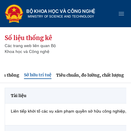
BỘ KHOA HỌC VÀ CÔNG NGHỆ
MINISTRY OF SCIENCE AND TECHNOLOGY
Số liệu thống kê
Các trang web liên quan Bộ
Khoa học và Công nghệ
Danh mục
Trang chủ
Sở hữu trí tuệ
iễn thông
Tiêu chuẩn, đo lường, chất lượng
N
Giới thiệu
Tài liệu
Chức năng nhiệm vụ
Tin tức sự kiện
Dịch vụ công
Cơ cấu tổ chức
Khoa học và Công nghệ
Liên tiếp khởi tố các vụ xâm phạm quyền sở hữu công nghiệp, th
Hệ thống văn bản
Lịch sử phát triển
Đổi mới sáng tạo