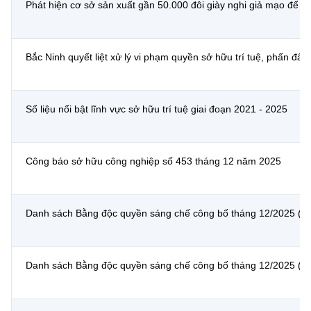
Phát hiện cơ sở sản xuất gần 50.000 đôi giày nghi giả mạo để 
MST IOFFICE
Văn bản QPPL
Sở Khoa học và Công nghệ
Chuyển đổi số
THỐNG KÊ
Văn bản chỉ đạo điều hành
Bưu chính, Viễn thông
Bắc Ninh quyết liệt xử lý vi phạm quyền sở hữu trí tuệ, phấn đấ
Multimedia
Khoa học và Công nghệ
Lấy ý kiến người dân về dự thảo VBQPPL
Sở hữu trí tuệ
THƯ ĐIỆN TỬ
Số liệu nổi bật lĩnh vực sở hữu trí tuệ giai đoạn 2021 - 2025
Đổi mới sáng tạo
Tiêu chuẩn, đo lường, chất lượng
Khác
Chuyển đổi số
Năng lượng nguyên tử
Công báo sở hữu công nghiệp số 453 tháng 12 năm 2025
Videos
Bưu chính, Viễn thông
Tin tổng hợp
Infographic
Danh sách Bằng độc quyền sáng chế công bố tháng 12/2025 (ph
Sở hữu trí tuệ
Tin địa phương
Ảnh
Tiêu chuẩn, đo lường, chất lượng
Voice
Danh sách Bằng độc quyền sáng chế công bố tháng 12/2025 (ph
Năng lượng nguyên tử
Nhiệm vụ trọng tâm