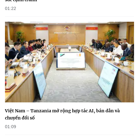
(Ghi rõ nguồn "https://mst.gov.vn" khi phát hành lại thông tin từ
website này)
01:22
Việt Nam – Tanzania mở rộng hợp tác AI, bán dẫn và
chuyển đổi số
01:09