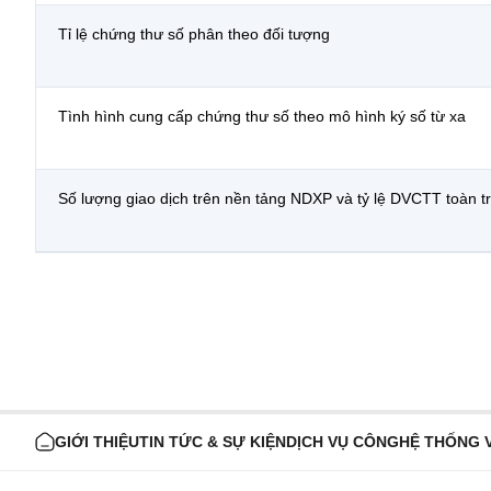
Tỉ lệ chứng thư số phân theo đối tượng
Tình hình cung cấp chứng thư số theo mô hình ký số từ xa
Số lượng giao dịch trên nền tảng NDXP và tỷ lệ DVCTT toàn tr
GIỚI THIỆU
TIN TỨC & SỰ KIỆN
DỊCH VỤ CÔNG
HỆ THỐNG 