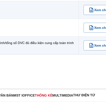
Xem chi
Xem chi
ình/tổng số DVC đủ điều kiện cung cấp toàn trình
Xem chi
THƯ ĐIỆN TỬ
VĂN BẢN
MST IOFFICE
THỐNG KÊ
MULTIMEDIA