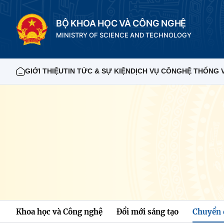
BỘ KHOA HỌC VÀ CÔNG NGHỆ
MINISTRY OF SCIENCE AND TECHNOLOGY
GIỚI THIỆU
TIN TỨC & SỰ KIỆN
DỊCH VỤ CÔNG
HỆ THỐNG 
Khoa học và Công nghệ
Đổi mới sáng tạo
Chuyển 