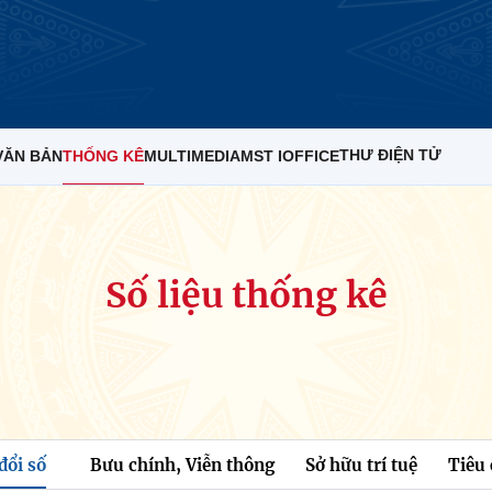
THƯ ĐIỆN TỬ
VĂN BẢN
THỐNG KÊ
MULTIMEDIA
MST IOFFICE
Số liệu thống kê
đổi số
Bưu chính, Viễn thông
Sở hữu trí tuệ
Tiêu 