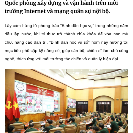
Quốc phòng xây dựng và vận hành trên môi
MST IOFFICE
Văn bản QPPL
Sở Khoa học và Công nghệ
Chuyển đổi số
trường Internet và mạng quân sự nội bộ.
THỐNG KÊ
Văn bản chỉ đạo điều hành
Bưu chính, Viễn thông
Lấy cảm hứng từ phong trào "Bình dân học vụ" trong những năm
Multimedia
đầu lập nước, khi tri thức trở thành chìa khóa để xóa nạn mù
Khoa học và Công nghệ
Lấy ý kiến người dân về dự thảo VBQPPL
Sở hữu trí tuệ
chữ, nâng cao dân trí, "Bình dân học vụ số" hôm nay hướng tới
THƯ ĐIỆN TỬ
Đổi mới sáng tạo
mục tiêu phổ cập kỹ năng số, giúp cán bộ, chiến sĩ làm chủ công
Tiêu chuẩn, đo lường, chất lượng
nghệ, thích ứng với môi trường tác chiến và quản lý hiện đại.
Khác
Chuyển đổi số
Năng lượng nguyên tử
Videos
Bưu chính, Viễn thông
Tin tổng hợp
Infographic
Sở hữu trí tuệ
Tin địa phương
Ảnh
Tiêu chuẩn, đo lường, chất lượng
Voice
Năng lượng nguyên tử
Nhiệm vụ trọng tâm