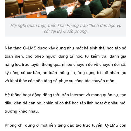
Chọn ngôn ngữ
Vietnamese
English
Hội nghị quán triệt, triển khai Phong trào "Bình dân học vụ
số" tại Bộ Quốc phòng.
BỘ KHOA HỌC VÀ CÔNG NGHỆ
Nền tảng Q-LMS được xây dựng như một hệ sinh thái học tập số
MINISTRY OF SCIENCE AND TECHNOLOGY
toàn diện, cho phép người dùng tự học, tự kiểm tra, đánh giá
Điều khoản sử dụng
Theo dõi MST:
Góp ý
năng lực trực tuyến thông qua nhiều chuyên đề về chuyển đổi số,
kỹ năng số cơ bản, an toàn thông tin, ứng dụng trí tuệ nhân tạo
Cơ quan chủ quản: Bộ Khoa học và Công nghệ (MST)
và khai thác các nền tảng số phục vụ công tác chuyên môn.
Chịu trách nhiệm nội dung: Nguyễn Thị Hải Hằng
Giám đốc Trung tâm Truyền thông Khoa học và Công nghệ.
Hệ thống hoạt động đồng thời trên Internet và mạng quân sự, tạo
Liên hệ
điều kiện để cán bộ, chiến sĩ có thể học tập linh hoạt ở nhiều môi
Địa chỉ: Ban Biên tập Cổng TTĐT - 18 Nguyễn Du, TP. Hà Nội
trường khác nhau.
Điện thoại: 024 3936 9506
Email:
stc@mst.gov.vn
Không chỉ dừng ở một nền tảng đào tạo trực tuyến, Q-LMS còn
©2026 Bản quyền thuộc Bộ Khoa Học và Công Nghệ