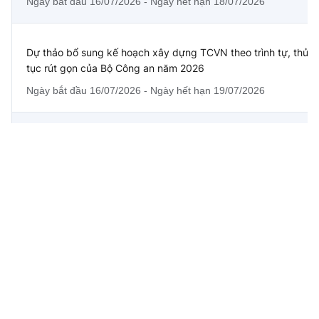
Ngày bắt đầu 16/07/2026 - Ngày hết hạn 18/07/2026
Dự thảo bổ sung kế hoạch xây dựng TCVN theo trình tự, thủ
tục rút gọn của Bộ Công an năm 2026
Ngày bắt đầu 16/07/2026 - Ngày hết hạn 19/07/2026
Hồ sơ dự thảo Nghị quyết của Chính phủ về cơ chế chuyển
tiếp sử dụng nhãn, bao bì hàng hóa khi đổi tên tổ chức, cá
nhân chịu trách nhiệm về hàng hóa
Ngày bắt đầu 13/07/2026 - Ngày hết hạn 15/07/2026
Dự thảo Thông tư quy định cơ chế tài chính đối với nhiệm vụ
phát triển công nghệ chiến lược thuộc Chương trình quốc gia
đặc biệt sử dụng ngân sách nhà nước
Ngày bắt đầu 09/07/2026 - Ngày hết hạn 15/07/2026