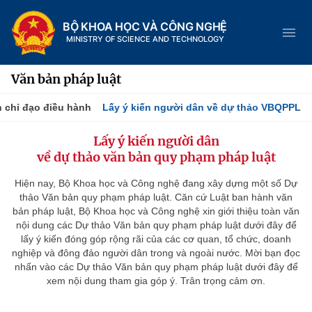
BỘ KHOA HỌC VÀ CÔNG NGHỆ
MINISTRY OF SCIENCE AND TECHNOLOGY
Văn bản pháp luật
 chỉ đạo điều hành
Lấy ý kiến người dân về dự thảo VBQPPL
Danh mục
Lấy ý kiến người dân
về dự thảo văn bản quy phạm pháp luật
Trang chủ
Hiện nay, Bộ Khoa học và Công nghệ đang xây dựng một số Dự
Giới thiệu
thảo Văn bản quy phạm pháp luật. Căn cứ Luật ban hành văn
bản pháp luật, Bộ Khoa học và Công nghệ xin giới thiệu toàn văn
nội dung các Dự thảo Văn bản quy phạm pháp luật dưới đây để
Chức năng nhiệm vụ
Tin tức sự kiện
lấy ý kiến đóng góp rộng rãi của các cơ quan, tổ chức, doanh
nghiệp và đông đảo người dân trong và ngoài nước. Mời bạn đọc
Dịch vụ công
Cơ cấu tổ chức
Khoa học và Công nghệ
nhấn vào các Dự thảo Văn bản quy phạm pháp luật dưới đây để
xem nội dung tham gia góp ý. Trân trọng cảm ơn.
Hệ thống văn bản
Lịch sử phát triển
Đổi mới sáng tạo