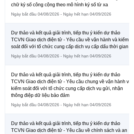
Chọn ngôn ngữ
chữ ký số công cộng theo mô hình ký số từ xa
Ngày bắt đầu 04/08/2026 - Ngày hết hạn 04/09/2026
Vietnamese
English
Dự thảo và kết quả giải trình, tiếp thu ý kiến dự thảo
TCVN Giao dịch điện tử - Yêu cầu về vận hành và kiểm
BỘ KHOA HỌC VÀ CÔNG NGHỆ
soát đối với tổ chức cung cấp dịch vụ cấp dấu thời gian
MINISTRY OF SCIENCE AND TECHNOLOGY
Ngày bắt đầu 04/08/2026 - Ngày hết hạn 04/09/2026
Điều khoản sử dụng
Theo dõi MST:
Góp ý
Dự thảo và kết quả giải trình, tiếp thu ý kiến dự thảo
Cơ quan chủ quản: Bộ Khoa học và Công nghệ (MST)
TCVN Giao dịch điện tử - Yêu cầu chung về vận hành và
kiểm soát đối với tổ chức cung cấp dịch vụ gửi, nhận
Chịu trách nhiệm nội dung: Nguyễn Thị Hải Hằng
thông điệp dữ liệu bảo đảm
Giám đốc Trung tâm Truyền thông Khoa học và Công nghệ.
Liên hệ
Ngày bắt đầu 04/08/2026 - Ngày hết hạn 04/09/2026
Địa chỉ: Ban Biên tập Cổng TTĐT - 18 Nguyễn Du, TP. Hà Nội
Điện thoại: 024 3936 9506
Email:
stc@mst.gov.vn
Dự thảo và kết quả giải trình, tiếp thu ý kiến dự thảo
©2026 Bản quyền thuộc Bộ Khoa Học và Công Nghệ
TCVN Giao dịch điện tử - Yêu cầu về chính sách và an