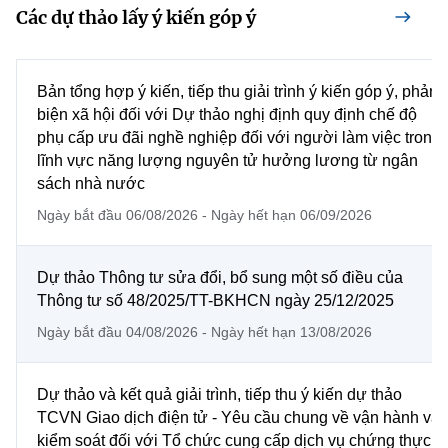
Các dự thảo lấy ý kiến góp ý
MST IOFFICE
Văn bản QPPL
Sở Khoa học và Công nghệ
Chuyển đổi số
THỐNG KÊ
Văn bản chỉ đạo điều hành
Bưu chính, Viễn thông
Bản tổng hợp ý kiến, tiếp thu giải trình ý kiến góp ý, phản
Multimedia
biện xã hội đối với Dự thảo nghị định quy định chế độ
Khoa học và Công nghệ
Lấy ý kiến người dân về dự thảo VBQPPL
Sở hữu trí tuệ
phụ cấp ưu đãi nghề nghiệp đối với người làm việc trong
THƯ ĐIỆN TỬ
lĩnh vực năng lượng nguyên tử hưởng lương từ ngân
Đổi mới sáng tạo
Tiêu chuẩn, đo lường, chất lượng
sách nhà nước
Khác
Chuyển đổi số
Ngày bắt đầu 06/08/2026 - Ngày hết hạn 06/09/2026
Năng lượng nguyên tử
Videos
Bưu chính, Viễn thông
Tin tổng hợp
Dự thảo Thông tư sửa đổi, bổ sung một số điều của
Infographic
Thông tư số 48/2025/TT-BKHCN ngày 25/12/2025
Sở hữu trí tuệ
Tin địa phương
Ảnh
Ngày bắt đầu 04/08/2026 - Ngày hết hạn 13/08/2026
Tiêu chuẩn, đo lường, chất lượng
Voice
Dự thảo và kết quả giải trình, tiếp thu ý kiến dự thảo
Năng lượng nguyên tử
Nhiệm vụ trọng tâm
TCVN Giao dịch điện tử - Yêu cầu chung về vận hành và
kiểm soát đối với Tổ chức cung cấp dịch vụ chứng thực