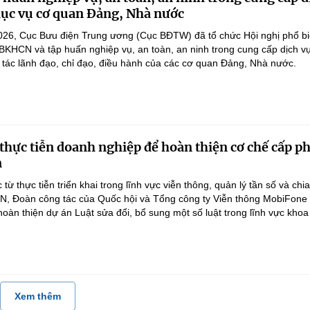
ục vụ cơ quan Đảng, Nhà nước
026, Cục Bưu điện Trung ương (Cục BĐTW) đã tổ chức Hội nghị phổ b
BKHCN và tập huấn nghiệp vụ, an toàn, an ninh trong cung cấp dịch v
tác lãnh đạo, chỉ đạo, điều hành của các cơ quan Đảng, Nhà nước.
 thực tiễn doanh nghiệp để hoàn thiện cơ chế cấp p
n
 thực tiễn triển khai trong lĩnh vực viễn thông, quản lý tần số và chi
, Đoàn công tác của Quốc hội và Tổng công ty Viễn thông MobiFone t
oàn thiện dự án Luật sửa đổi, bổ sung một số luật trong lĩnh vực khoa 
Xem thêm