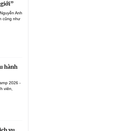
 giới”
g Nguyễn Anh
am cũng như
ầu hành
Camp 2026 -
h viên,
ịch vụ