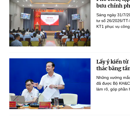
bưu chính ph
Sáng ngày 31/7/2
tư số 26/2026/TT-
KT1 phục vụ công 
Lấy ý kiến từ
thác băng tầ
Những vướng mắc từ
đã được Bộ KH&CN
làm rõ, góp phần h