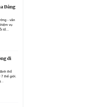
của Đảng
tưởng - văn
nhiệm vụ
 tổ...
ộng di
lãnh thổ
7 thế giới.
...