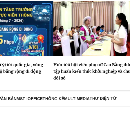
 9/101 quốc gia, vùng
Hơn 100 hội viên phụ nữ Cao Bằng đư
độ băng rộng di động
tập huấn kiến thức khởi nghiệp và ch
đổi số
THƯ ĐIỆN TỬ
VĂN BẢN
MST IOFFICE
THỐNG KÊ
MULTIMEDIA