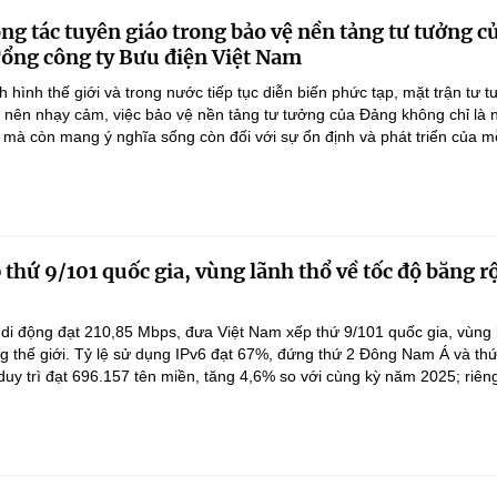
ông tác tuyên giáo trong bảo vệ nền tảng tư tưởng 
Tổng công ty Bưu điện Việt Nam
h hình thế giới và trong nước tiếp tục diễn biến phức tạp, mặt trận tư 
 nên nhạy cảm, việc bảo vệ nền tảng tư tưởng của Đảng không chỉ là 
u mà còn mang ý nghĩa sống còn đối với sự ổn định và phát triển của mỗi
thứ 9/101 quốc gia, vùng lãnh thổ về tốc độ băng r
di động đạt 210,85 Mbps, đưa Việt Nam xếp thứ 9/101 quốc gia, vùng 
g thế giới. Tỷ lệ sử dụng IPv6 đạt 67%, đứng thứ 2 Đông Nam Á và thứ 
duy trì đạt 696.157 tên miền, tăng 4,6% so với cùng kỳ năm 2025; riêng