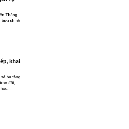
iến Thông
ụ bưu chính
hép, khai
a sẻ hạ tầng
rao đổi,
học...