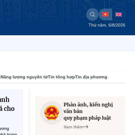
Thứ năm, 6/8/2026
g
Năng lượng nguyên tử
Tin tổng hợp
Tin địa phương
ành
Phản ánh, kiến nghị
á cho
văn bản
quy phạm pháp luật
Xem thêm
 ương
phá trong