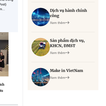
Post)
m...
Dịch vụ hành chính
công
Xem thêm
Sản phẩm dịch vụ,
KHCN, ĐMST
Xem thêm
Make in VietNam
Xem thêm
inh
ưu