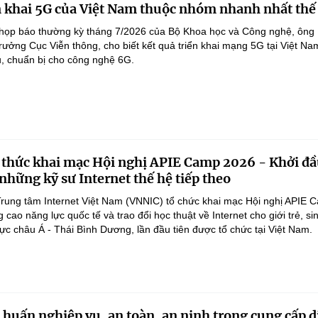
n khai 5G của Việt Nam thuộc nhóm nhanh nhất thế
i họp báo thường kỳ tháng 7/2026 của Bộ Khoa học và Công nghệ, ôn
ưởng Cục Viễn thông, cho biết kết quả triển khai mạng 5G tại Việt N
u, chuẩn bị cho công nghệ 6G.
thức khai mạc Hội nghị APIE Camp 2026 - Khởi đ
 những kỹ sư Internet thế hệ tiếp theo
rung tâm Internet Việt Nam (VNNIC) tổ chức khai mạc Hội nghị APIE 
cao năng lực quốc tế và trao đổi học thuật về Internet cho giới trẻ, sin
ực châu Á - Thái Bình Dương, lần đầu tiên được tổ chức tại Việt Nam.
 huấn nghiệp vụ, an toàn, an ninh trong cung cấp d