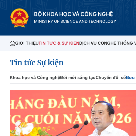
BỘ KHOA HỌC VÀ CÔNG NGHỆ
MINISTRY OF SCIENCE AND TECHNOLOGY
GIỚI THIỆU
TIN TỨC & SỰ KIỆN
DỊCH VỤ CÔNG
HỆ THỐNG 
Tin tức Sự kiện
Khoa học và Công nghệ
Đổi mới sáng tạo
Chuyển đổi số
Bưu 