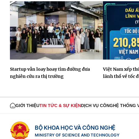
Startup vẫn loay hoay tìm đường đưa
Việt Nam xếp thứ
nghiên cứu ra thị trường
lãnh thổ về tốc 
GIỚI THIỆU
TIN TỨC & SỰ KIỆN
DỊCH VỤ CÔNG
HỆ THỐNG 
BỘ KHOA HỌC VÀ CÔNG NGHỆ
MINISTRY OF SCIENCE AND TECHNOLOGY