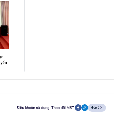
ợc
uyển
Điều khoản sử dụng
Theo dõi MST:
Góp ý