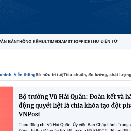
THƯ ĐIỆN TỬ
VĂN BẢN
THỐNG KÊ
MULTIMEDIA
MST IOFFICE
chính, Viễn thông
Sở hữu trí tuệ
Tiêu chuẩn, đo lường, chất lượn
Bộ trưởng Vũ Hải Quân: Đoàn kết và h
động quyết liệt là chìa khóa tạo đột ph
VNPost
Theo đồng chí Vũ Hải Quân, Ủy viên Ban Chấp hành Trung
Đảng, Bí thư Đảng ủy Bộ, Bộ trưởng Bộ KH&CN, để tạo đột 