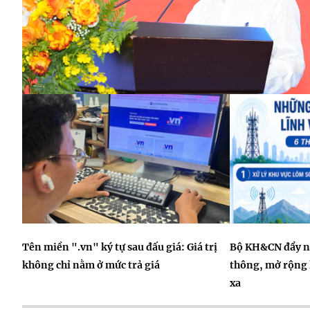
Tên miền ".vn" ký tự sau đấu giá: Giá trị
Bộ KH&CN đẩy n
không chỉ nằm ở mức trả giá
thông, mở rộng 
xa