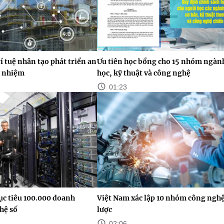
 tuệ nhân tạo phát triển an
Ưu tiên học bổng cho 15 nhóm ngàn
h nhiệm
học, kỹ thuật và công nghệ
01:23
ục tiêu 100.000 doanh
Việt Nam xác lập 10 nhóm công nghệ
hệ số
lược
02:06