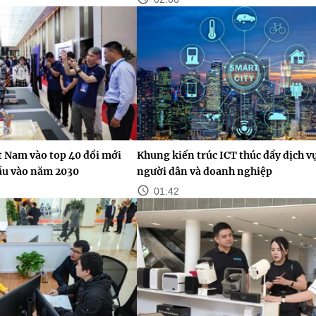
t Nam vào top 40 đổi mới
Khung kiến trúc ICT thúc đẩy dịch v
cầu vào năm 2030
người dân và doanh nghiệp
01:42