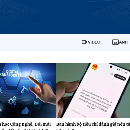
VIDEO
ẢNH
a học Công nghệ, Đổi mới
Ban hành bộ tiêu chí đánh giá nền t