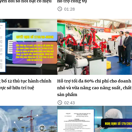
yển đổi số nổi bật có hiệu
hỗ trợ công vụ
01:28
bố 12 thủ tục hành chính
Hỗ trợ tối đa 80% chi phí cho doanh
ực sở hữu trí tuệ
nhỏ và vừa nâng cao năng suất, chấ
sản phẩm
02:43