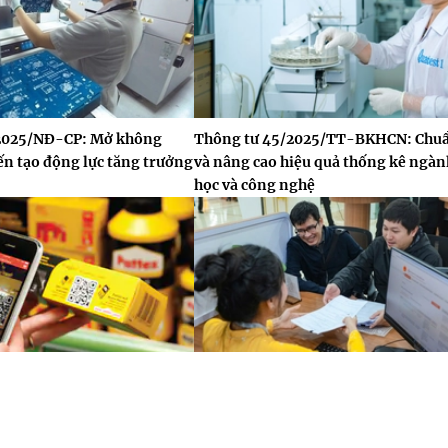
/2025/NĐ-CP: Mở không
Thông tư 45/2025/TT-BKHCN: Chu
iến tạo động lực tăng trưởng
và nâng cao hiệu quả thống kê ngà
học và công nghệ
026/NĐ-CP: “Cú hích” chiến
Giảm giấy tờ, rút ngắn thời gian: N
ạ tầng chất lượng quốc gia
thay đổi từ Nghị định 15/2026/NĐ-C