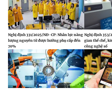
Nghị định 331/2025/NĐ-CP: Nhân lực năng
Nghị định 353
lượng nguyên tử được hưởng phụ cấp đến
gian thể chế, k
70%
công nghệ số
Nghị định 22/2026/NĐ-CP: "Làn gió mới"
Nghị định 37/2
từ tiêu chuẩn, nâng tầm sức cạnh tranh
lược kiến tạo h