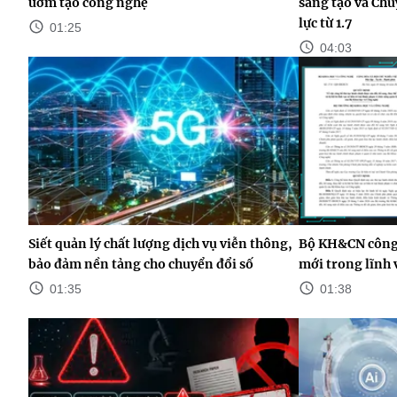
ươm tạo công nghệ
sáng tạo và Chu
lực từ 1.7
01:25
04:03
Siết quản lý chất lượng dịch vụ viễn thông,
Bộ KH&CN công 
bảo đảm nền tảng cho chuyển đổi số
mới trong lĩnh v
01:35
01:38