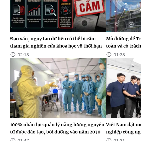
Đạo văn, ngụy tạo dữ liệu có thể bị cấm
Mở đường để Trí
tham gia nghiên cứu khoa học vô thời hạn
toàn và có trác
02:13
01:38
100% nhân lực quản lý năng lượng nguyên
Việt Nam đặt m
tử được đào tạo, bồi dưỡng vào năm 2030
nghiệp công ng
01:47
01:31