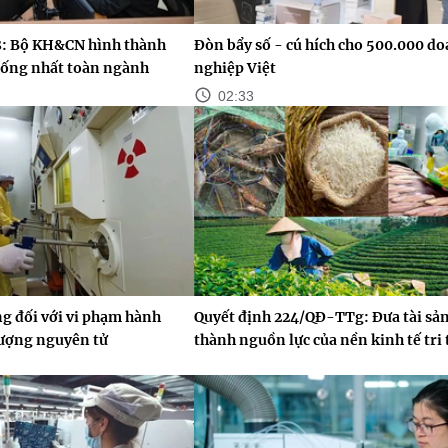
8: Bộ KH&CN hình thành
Đòn bẩy số - cú hích cho 500.000 d
hống nhất toàn ngành
nghiệp Việt
02:33
ồng đối với vi phạm hành
Quyết định 224/QĐ-TTg: Đưa tài sản 
lượng nguyên tử
thành nguồn lực của nền kinh tế tri 