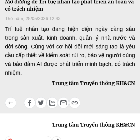
Mở đường để Trí tuệ nhân tạo phát triển an toàn và
MST IOFFICE
Văn bản QPPL
có trách nhiệm
Sở Khoa học và Công nghệ
Chuyển đổi số
Thứ năm, 28/05/2026 12:43
THỐNG KÊ
Văn bản chỉ đạo điều hành
Bưu chính, Viễn thông
Trí tuệ nhân tạo đang hiện diện ngày càng sâu
Multimedia
Khoa học và Công nghệ
trong sản xuất, kinh doanh, quản lý nhà nước và
Lấy ý kiến người dân về dự thảo VBQPPL
Sở hữu trí tuệ
đời sống. Cùng với cơ hội đổi mới sáng tạo là yêu
THƯ ĐIỆN TỬ
Đổi mới sáng tạo
cầu cấp thiết về kiểm soát rủi ro, bảo vệ người dùng
Tiêu chuẩn, đo lường, chất lượng
Khác
và bảo đảm AI được phát triển minh bạch, có trách
Chuyển đổi số
Năng lượng nguyên tử
nhiệm.
Videos
Bưu chính, Viễn thông
Trung tâm Truyền thông KH&CN
Tin tổng hợp
Infographic
Sở hữu trí tuệ
Tin địa phương
Ảnh
Tiêu chuẩn, đo lường, chất lượng
Voice
Trung tâm Truyền thông KH&CN
Năng lượng nguyên tử
Nhiệm vụ trọng tâm