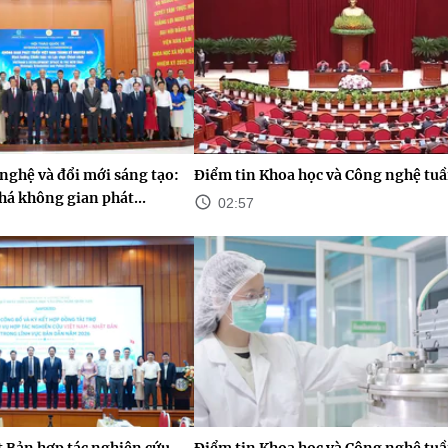
nghệ và đổi mới sáng tạo:
Điểm tin Khoa học và Công nghệ tuầ
há không gian phát...
02:57
 Bản hợp tác nghiên cứu
Điểm tin Khoa học và Công nghệ tuầ