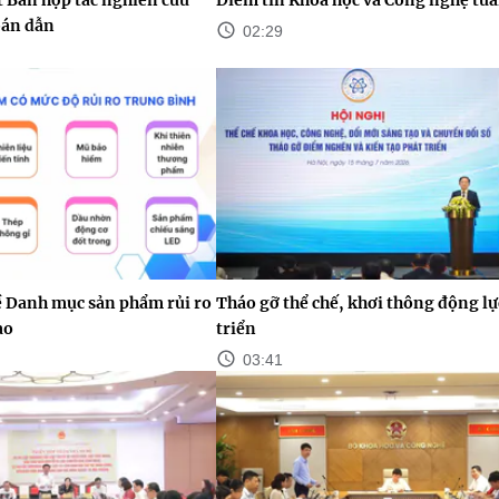
bán dẫn
02:29
ề Danh mục sản phẩm rủi ro
Tháo gỡ thể chế, khơi thông động lự
ao
triển
03:41