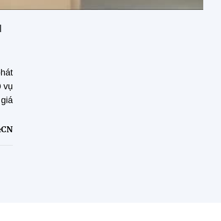
ụ
hát
0 vụ
 giá
&CN