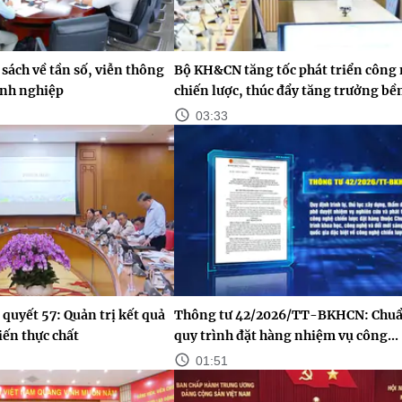
sách về tần số, viễn thông
Bộ KH&CN tăng tốc phát triển công
anh nghiệp
chiến lược, thúc đẩy tăng trưởng bề
03:33
 quyết 57: Quản trị kết quả
Thông tư 42/2026/TT-BKHCN: Chuẩ
iến thực chất
quy trình đặt hàng nhiệm vụ công...
01:51