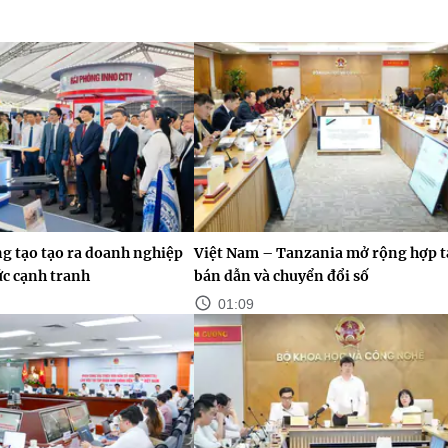
g tạo tạo ra doanh nghiệp
Việt Nam – Tanzania mở rộng hợp tá
ức cạnh tranh
bán dẫn và chuyển đổi số
01:09