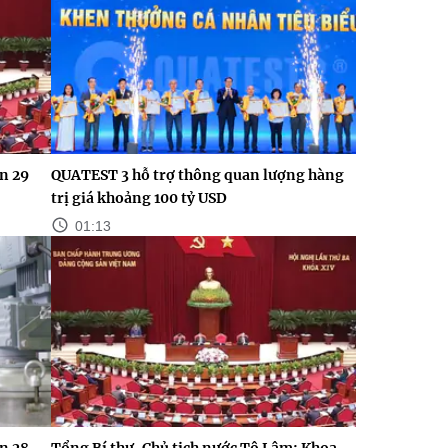
n 29
QUATEST 3 hỗ trợ thông quan lượng hàng
trị giá khoảng 100 tỷ USD
01:13
n 28
Tổng Bí thư, Chủ tịch nước Tô Lâm: Khoa