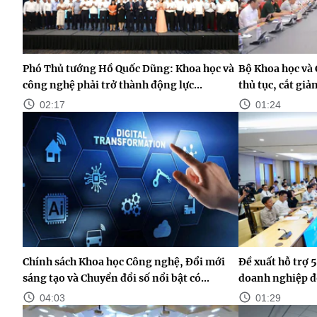
Phó Thủ tướng Hồ Quốc Dũng: Khoa học và
Bộ Khoa học và 
công nghệ phải trở thành động lực...
thủ tục, cắt gi
02:17
01:24
Chính sách Khoa học Công nghệ, Đổi mới
Đề xuất hỗ trợ 5
sáng tạo và Chuyển đổi số nổi bật có...
doanh nghiệp đ
04:03
01:29