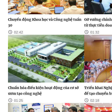
Chuyển động Khoa học và Công nghệ tuần
Gỡ vướng chính 
30
từ thực tiễn do
02:42
01:32
Chuẩn hóa điều kiện hoạt động của cơ sở
Triển khai Nghị
ươm tạo công nghệ
để tạo chuyển b
01:25
02:18