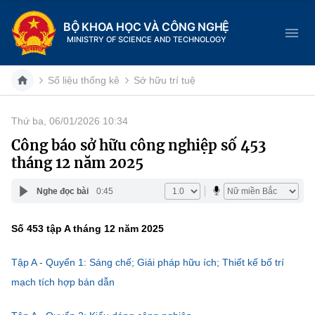
BỘ KHOA HỌC VÀ CÔNG NGHỆ
MINISTRY OF SCIENCE AND TECHNOLOGY
Số liệu thống kê
Sở hữu trí tuệ
Thứ ba, 06/01/2026 10:34
Danh mục
Công báo sở hữu công nghiệp số 453
tháng 12 năm 2025
Trang chủ
Nghe đọc bài
0:45
Giới thiệu
Số 453 tập A tháng 12 năm 2025
Chức năng nhiệm vụ
Tin tức sự kiện
Tập A - Quyển 1: Sáng chế; Giải pháp hữu ích; Thiết kế bố trí
Dịch vụ công
Cơ cấu tổ chức
Khoa học và Công nghệ
mạch tích hợp bán dẫn
Hệ thống văn bản
Lịch sử phát triển
Đổi mới sáng tạo