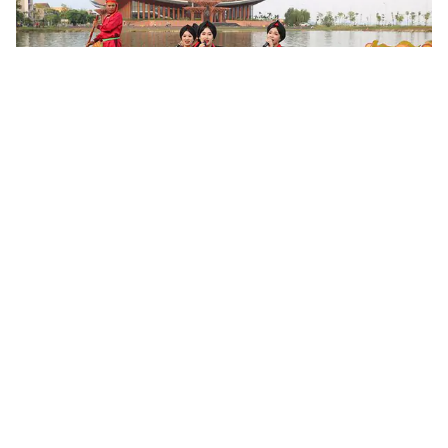
Khoa học, công nghệ mở đường khai thác nguồn lực văn
hóa
Sau 6 tháng triển khai Nghị quyết số 80-NQ/TW của Bộ Chính trị,
nhiều địa phương đã cụ thể hóa chủ trương phát triển văn hóa
bằng các chương trình, đề án và mô hình mới. Khoa học,...