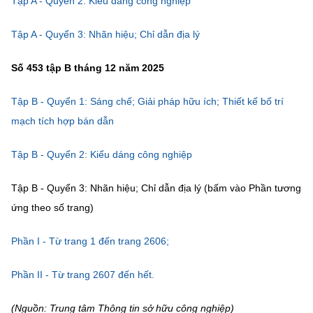
Tập A - Quyển 2: Kiểu dáng công nghiệp
MST IOFFICE
Văn bản QPPL
Sở Khoa học và Công nghệ
Chuyển đổi số
Tập A - Quyển 3: Nhãn hiệu; Chỉ dẫn địa lý
THỐNG KÊ
Văn bản chỉ đạo điều hành
Bưu chính, Viễn thông
Số 453 tập B tháng 12 năm 2025
Multimedia
Khoa học và Công nghệ
Lấy ý kiến người dân về dự thảo VBQPPL
Sở hữu trí tuệ
Tập B - Quyển 1: Sáng chế; Giải pháp hữu ích; Thiết kế bố trí
THƯ ĐIỆN TỬ
Đổi mới sáng tạo
mạch tích hợp bán dẫn
Tiêu chuẩn, đo lường, chất lượng
Khác
Chuyển đổi số
Tập B - Quyển 2: Kiểu dáng công nghiệp
Năng lượng nguyên tử
Videos
Bưu chính, Viễn thông
Tập B - Quyển 3: Nhãn hiệu; Chỉ dẫn địa lý (bấm vào Phần tương
Tin tổng hợp
Infographic
ứng theo số trang)
Sở hữu trí tuệ
Tin địa phương
Ảnh
Phần I - Từ trang 1 đến trang 2606;
Tiêu chuẩn, đo lường, chất lượng
Voice
Phần II - Từ trang 2607 đến hết.
Năng lượng nguyên tử
Nhiệm vụ trọng tâm
(Nguồn: Trung tâm Thông tin sở hữu công nghiệp)