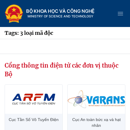
BỘ KHOA HỌC VÀ CÔNG NGHỆ
MINISTRY OF SCIENCE AND TECHNOLOGY
Tags: 3 loại mã độc
Danh mục
Cổng thông tin điện tử các đơn vị thuộc
Trang chủ
Bộ
Giới thiệu
Chức năng nhiệm vụ
Tin tức sự kiện
Dịch vụ công
Cơ cấu tổ chức
Khoa học và Công nghệ
Cục Tần Số Vô Tuyến Điện
Cục An toàn bức xạ và hạt
Hệ thống văn bản
Lịch sử phát triển
Đổi mới sáng tạo
nhân