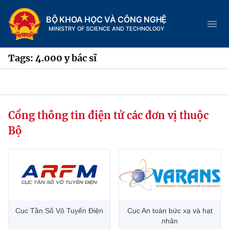
BỘ KHOA HỌC VÀ CÔNG NGHỆ
MINISTRY OF SCIENCE AND TECHNOLOGY
Tags: 4.000 y bác sĩ
Danh mục
Cổng thông tin điện tử các đơn vị thuộc
Trang chủ
Bộ
Giới thiệu
Chức năng nhiệm vụ
Tin tức sự kiện
Dịch vụ công
Cơ cấu tổ chức
Khoa học và Công nghệ
Cục Tần Số Vô Tuyến Điện
Cục An toàn bức xạ và hạt
Hệ thống văn bản
Lịch sử phát triển
Đổi mới sáng tạo
nhân