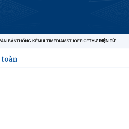
THƯ ĐIỆN TỬ
VĂN BẢN
THỐNG KÊ
MULTIMEDIA
MST IOFFICE
 toàn