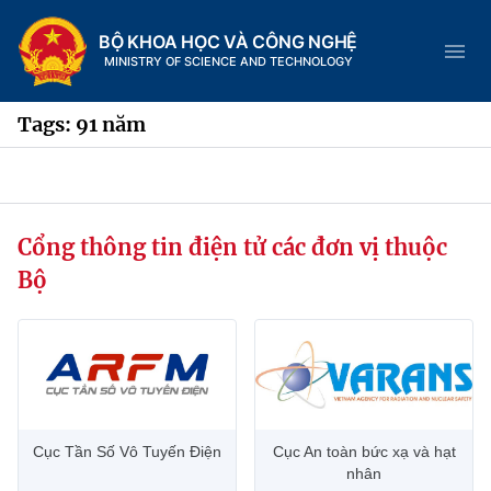
BỘ KHOA HỌC VÀ CÔNG NGHỆ
MINISTRY OF SCIENCE AND TECHNOLOGY
Tags: 91 năm
Danh mục
Cổng thông tin điện tử các đơn vị thuộc
Trang chủ
Bộ
Giới thiệu
Chức năng nhiệm vụ
Tin tức sự kiện
Dịch vụ công
Cơ cấu tổ chức
Khoa học và Công nghệ
Cục Tần Số Vô Tuyến Điện
Cục An toàn bức xạ và hạt
Hệ thống văn bản
Lịch sử phát triển
Đổi mới sáng tạo
nhân