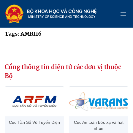
BỘ KHOA HỌC VÀ CÔNG NGHỆ
MINISTRY OF SCIENCE AND TECHNOLOGY
Tags: AMRI16
Danh mục
Cổng thông tin điện tử các đơn vị thuộc
Trang chủ
Bộ
Giới thiệu
Chức năng nhiệm vụ
Tin tức sự kiện
Dịch vụ công
Cơ cấu tổ chức
Khoa học và Công nghệ
Cục Tần Số Vô Tuyến Điện
Cục An toàn bức xạ và hạt
Hệ thống văn bản
Lịch sử phát triển
Đổi mới sáng tạo
nhân