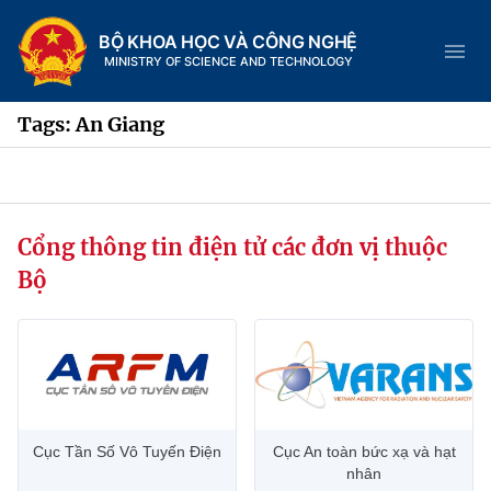
BỘ KHOA HỌC VÀ CÔNG NGHỆ
MINISTRY OF SCIENCE AND TECHNOLOGY
Tags: An Giang
Danh mục
Cổng thông tin điện tử các đơn vị thuộc
Trang chủ
Bộ
Giới thiệu
Chức năng nhiệm vụ
Tin tức sự kiện
Dịch vụ công
Cơ cấu tổ chức
Khoa học và Công nghệ
Cục Tần Số Vô Tuyến Điện
Cục An toàn bức xạ và hạt
Hệ thống văn bản
Lịch sử phát triển
Đổi mới sáng tạo
nhân