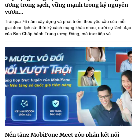
Chọn ngôn ngữ
ương trong sạch, vững mạnh trong kỷ nguyên
vươn...
Vietnamese
English
Trải qua 76 năm xây dựng và phát triển, theo yêu cầu của mỗi
giai đoạn lịch sử, thời kỳ cách mạng khác nhau, dưới sự lãnh đạo
của Ban Chấp hành Trung ương Đảng, mà trực tiếp và...
BỘ KHOA HỌC VÀ CÔNG NGHỆ
MINISTRY OF SCIENCE AND TECHNOLOGY
Điều khoản sử dụng
Theo dõi MST:
Góp ý
Cơ quan chủ quản: Bộ Khoa học và Công nghệ (MST)
Chịu trách nhiệm nội dung: Nguyễn Thị Hải Hằng
Giám đốc Trung tâm Truyền thông Khoa học và Công nghệ.
Liên hệ
Địa chỉ: Ban Biên tập Cổng TTĐT - 18 Nguyễn Du, TP. Hà Nội
Điện thoại: 024 3936 9506
Email:
stc@mst.gov.vn
©2026 Bản quyền thuộc Bộ Khoa Học và Công Nghệ
Nền tảng MobiFone Meet góp phần kết nối