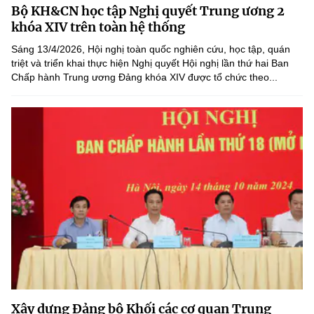
Bộ KH&CN học tập Nghị quyết Trung ương 2
MST IOFFICE
Văn bản QPPL
Sở Khoa học và Công nghệ
Chuyển đổi số
khóa XIV trên toàn hệ thống
THỐNG KÊ
Sáng 13/4/2026, Hội nghị toàn quốc nghiên cứu, học tập, quán
Văn bản chỉ đạo điều hành
Bưu chính, Viễn thông
triệt và triển khai thực hiện Nghị quyết Hội nghị lần thứ hai Ban
Chấp hành Trung ương Đảng khóa XIV được tổ chức theo...
Multimedia
Khoa học và Công nghệ
Lấy ý kiến người dân về dự thảo VBQPPL
Sở hữu trí tuệ
THƯ ĐIỆN TỬ
Đổi mới sáng tạo
Tiêu chuẩn, đo lường, chất lượng
Khác
Chuyển đổi số
Năng lượng nguyên tử
Videos
Bưu chính, Viễn thông
Tin tổng hợp
Infographic
Sở hữu trí tuệ
Tin địa phương
Ảnh
Tiêu chuẩn, đo lường, chất lượng
Voice
Năng lượng nguyên tử
Nhiệm vụ trọng tâm
Xây dựng Đảng bộ Khối các cơ quan Trung