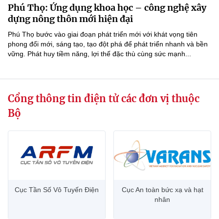
Phú Thọ: Ứng dụng khoa học – công nghệ xây
MST IOFFICE
Văn bản QPPL
Sở Khoa học và Công nghệ
Chuyển đổi số
dựng nông thôn mới hiện đại
THỐNG KÊ
Phú Thọ bước vào giai đoạn phát triển mới với khát vọng tiên
Văn bản chỉ đạo điều hành
Bưu chính, Viễn thông
phong đổi mới, sáng tạo, tạo đột phá để phát triển nhanh và bền
vững. Phát huy tiềm năng, lợi thế đặc thù cùng sức mạnh...
Multimedia
Khoa học và Công nghệ
Lấy ý kiến người dân về dự thảo VBQPPL
Sở hữu trí tuệ
THƯ ĐIỆN TỬ
Đổi mới sáng tạo
Tiêu chuẩn, đo lường, chất lượng
Cổng thông tin điện tử các đơn vị thuộc
Khác
Chuyển đổi số
Năng lượng nguyên tử
Bộ
Videos
Bưu chính, Viễn thông
Tin tổng hợp
Infographic
Sở hữu trí tuệ
Tin địa phương
Ảnh
Tiêu chuẩn, đo lường, chất lượng
Voice
Cục Tần Số Vô Tuyến Điện
Cục An toàn bức xạ và hạt
nhân
Năng lượng nguyên tử
Nhiệm vụ trọng tâm