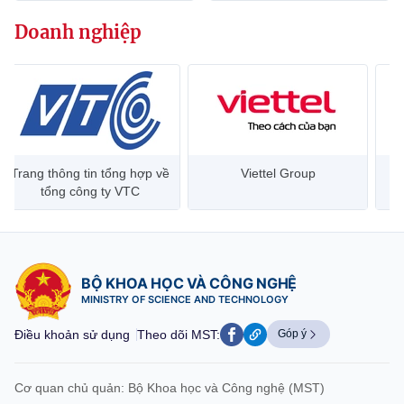
Chọn ngôn ngữ
Doanh nghiệp
Vietnamese
English
BỘ KHOA HỌC VÀ CÔNG NGHỆ
MINISTRY OF SCIENCE AND TECHNOLOGY
Trang thông tin tổng hợp về
Viettel Group
Điều khoản sử dụng
Theo dõi MST:
Góp ý
tổng công ty VTC
Cơ quan chủ quản: Bộ Khoa học và Công nghệ (MST)
Chịu trách nhiệm nội dung: Nguyễn Thị Hải Hằng
BỘ KHOA HỌC VÀ CÔNG NGHỆ
Giám đốc Trung tâm Truyền thông Khoa học và Công nghệ.
MINISTRY OF SCIENCE AND TECHNOLOGY
Liên hệ
Địa chỉ: Ban Biên tập Cổng TTĐT - 18 Nguyễn Du, TP. Hà Nội
Điều khoản sử dụng
Theo dõi MST:
Góp ý
Điện thoại: 024 3936 9506
Email:
stc@mst.gov.vn
©2026 Bản quyền thuộc Bộ Khoa Học và Công Nghệ
Cơ quan chủ quản: Bộ Khoa học và Công nghệ (MST)