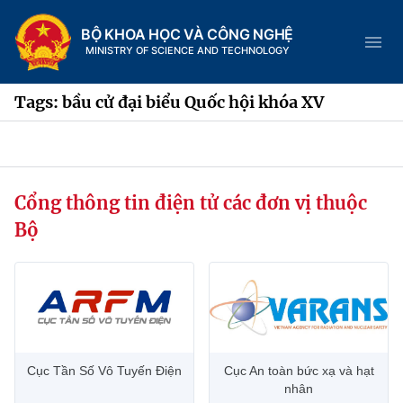
BỘ KHOA HỌC VÀ CÔNG NGHỆ
MINISTRY OF SCIENCE AND TECHNOLOGY
Tags: bầu cử đại biểu Quốc hội khóa XV
Danh mục
Cổng thông tin điện tử các đơn vị thuộc
Trang chủ
Bộ
Giới thiệu
Chức năng nhiệm vụ
Tin tức sự kiện
Dịch vụ công
Cơ cấu tổ chức
Khoa học và Công nghệ
Cục Tần Số Vô Tuyến Điện
Cục An toàn bức xạ và hạt
Hệ thống văn bản
Lịch sử phát triển
Đổi mới sáng tạo
nhân