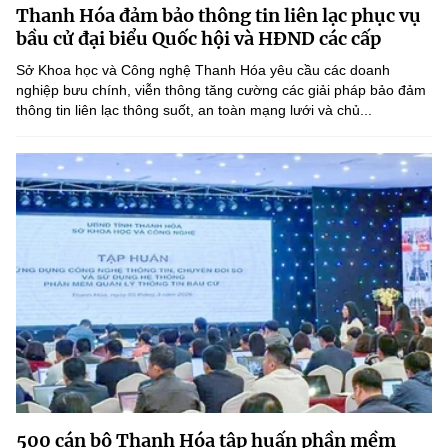
Thanh Hóa đảm bảo thông tin liên lạc phục vụ
MST IOFFICE
Văn bản QPPL
Sở Khoa học và Công nghệ
Chuyển đổi số
bầu cử đại biểu Quốc hội và HĐND các cấp
THỐNG KÊ
Sở Khoa học và Công nghệ Thanh Hóa yêu cầu các doanh
Văn bản chỉ đạo điều hành
Bưu chính, Viễn thông
nghiệp bưu chính, viễn thông tăng cường các giải pháp bảo đảm
thông tin liên lạc thông suốt, an toàn mạng lưới và chủ...
Multimedia
Khoa học và Công nghệ
Lấy ý kiến người dân về dự thảo VBQPPL
Sở hữu trí tuệ
THƯ ĐIỆN TỬ
Đổi mới sáng tạo
Tiêu chuẩn, đo lường, chất lượng
Khác
Chuyển đổi số
Năng lượng nguyên tử
Videos
Bưu chính, Viễn thông
Tin tổng hợp
Infographic
Sở hữu trí tuệ
Tin địa phương
Ảnh
Tiêu chuẩn, đo lường, chất lượng
Voice
Năng lượng nguyên tử
Nhiệm vụ trọng tâm
500 cán bộ Thanh Hóa tập huấn phần mềm