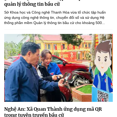
Chọn ngôn ngữ
quản lý thông tin bầu cử
Sở Khoa học và Công nghệ Thanh Hóa vừa tổ chức tập huấn
Vietnamese
English
ứng dụng công nghệ thông tin, chuyển đổi số và sử dụng Hệ
thống phần mềm Quản lý thông tin bầu cử cho khoảng 500...
BỘ KHOA HỌC VÀ CÔNG NGHỆ
MINISTRY OF SCIENCE AND TECHNOLOGY
Điều khoản sử dụng
Theo dõi MST:
Góp ý
Cơ quan chủ quản: Bộ Khoa học và Công nghệ (MST)
Chịu trách nhiệm nội dung: Nguyễn Thị Hải Hằng
Giám đốc Trung tâm Truyền thông Khoa học và Công nghệ.
Liên hệ
Địa chỉ: Ban Biên tập Cổng TTĐT - 18 Nguyễn Du, TP. Hà Nội
Điện thoại: 024 3936 9506
Email:
stc@mst.gov.vn
Nghệ An: Xã Quan Thành ứng dụng mã QR
©2026 Bản quyền thuộc Bộ Khoa Học và Công Nghệ
trong tuyên truyền bầu cử