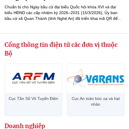
(Ghi rõ nguồn "https://mst.gov.vn" khi phát hành lại thông tin từ
Chuẩn bị cho Ngày bầu cử đại biểu Quốc hội khóa XVI và đại
website này)
biểu HĐND các cấp nhiệm kỳ 2026–2031 (15/3/2026), Ủy ban
bầu cử xã Quan Thành (tỉnh Nghệ An) đã triển khai mã QR để...
Cổng thông tin điện tử các đơn vị thuộc
Bộ
Cục Tần Số Vô Tuyến Điện
Cục An toàn bức xạ và hạt
nhân
Doanh nghiệp