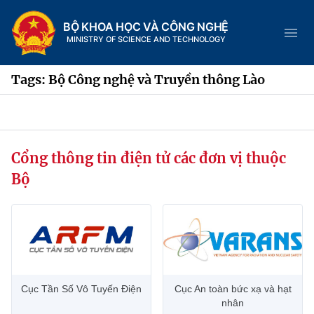
BỘ KHOA HỌC VÀ CÔNG NGHỆ
MINISTRY OF SCIENCE AND TECHNOLOGY
Tags: Bộ Công nghệ và Truyền thông Lào
Danh mục
Cổng thông tin điện tử các đơn vị thuộc
Trang chủ
Bộ
Giới thiệu
Chức năng nhiệm vụ
Tin tức sự kiện
Dịch vụ công
Cơ cấu tổ chức
Khoa học và Công nghệ
Cục Tần Số Vô Tuyến Điện
Cục An toàn bức xạ và hạt
Hệ thống văn bản
Lịch sử phát triển
Đổi mới sáng tạo
nhân