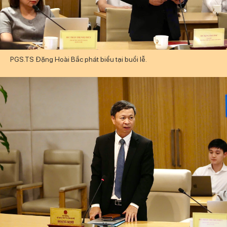
Nhiệm vụ trọng tâm
Chọn ngôn ngữ
Vietnamese
English
PGS.TS Đặng Hoài Bắc phát biểu tại buổi lễ.
TRUNG TÂM TRUYỀN THÔNG KHOA HỌC VÀ CÔNG
NGHỆ
Liên hệ
banbientap@mst.gov.vn
024 3936 9506
Ban Biên tập Cổng TTĐT - 18 Nguyễn Du, TP. Hà Nội