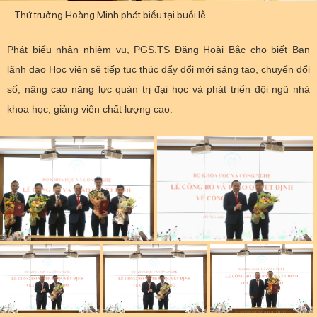
Theo dõi MST trên
Thứ trưởng Hoàng Minh phát biểu tại buổi lễ.
Phát biểu nhận nhiệm vụ, PGS.TS Đặng Hoài Bắc cho biết Ban
lãnh đạo Học viện sẽ tiếp tục thúc đẩy đổi mới sáng tạo, chuyển đổi
Thông tin khác
số, nâng cao năng lực quản trị đại học và phát triển đội ngũ nhà
khoa học, giảng viên chất lượng cao.
Hệ thống nội bộ
Điều khoản sử dụng
Sơ đồ trang
Liên kết
Cơ quan chủ quản: Bộ Khoa học và Công nghệ (MST)
Chịu trách nhiệm nội dung: Nguyễn Thị Hải Hằng Giám đốc
Trung tâm Truyền thông Khoa học và Công nghệ.
Liên hệ
Địa chỉ: Ban Biên tập Cổng TTĐT - 18 Nguyễn Du, TP. Hà Nội