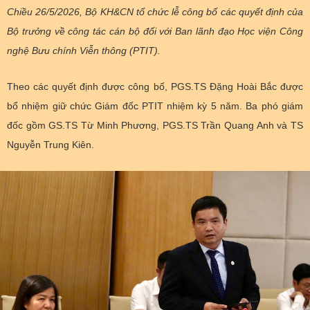
Chiều 26/5/2026, Bộ KH&CN tổ chức lễ công bố các quyết định của
THỐNG KÊ
Văn bản chỉ đạo điều hành
Bưu chính, Viễn thông
Bộ trưởng về công tác cán bộ đối với Ban lãnh đạo Học viện Công
nghệ Bưu chính Viễn thông (PTIT).
Multimedia
Khoa học và Công nghệ
Lấy ý kiến người dân về dự thảo VBQPPL
Sở hữu trí tuệ
THƯ ĐIỆN TỬ
Theo các quyết định được công bố, PGS.TS Đặng Hoài Bắc được
Đổi mới sáng tạo
Tiêu chuẩn, đo lường, chất lượng
bổ nhiệm giữ chức Giám đốc PTIT nhiệm kỳ 5 năm. Ba phó giám
Khác
Chuyển đổi số
đốc gồm GS.TS Từ Minh Phương, PGS.TS Trần Quang Anh và TS
Năng lượng nguyên tử
Videos
Nguyễn Trung Kiên.
Bưu chính, Viễn thông
Tin tổng hợp
Infographic
Sở hữu trí tuệ
Tin địa phương
Ảnh
Tiêu chuẩn, đo lường, chất lượng
Voice
Năng lượng nguyên tử
Trang tin Bộ Trưởng
Sự kiện quan trọng