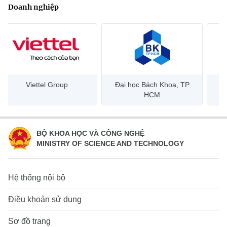
Doanh nghiệp
Đại học Bách Khoa, TP
Bưu điện Việt Nam –
Côn
HCM
Vietnam Post
BỘ KHOA HỌC VÀ CÔNG NGHỆ
MINISTRY OF SCIENCE AND TECHNOLOGY
Hệ thống nội bộ
Điều khoản sử dụng
Sơ đồ trang