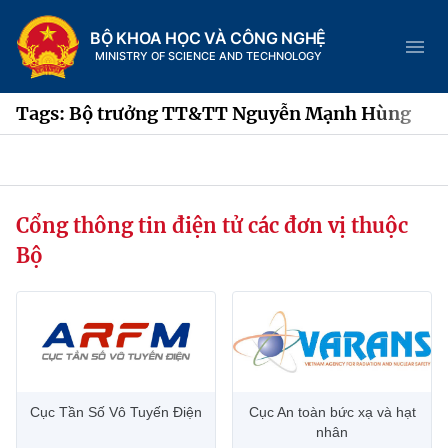
BỘ KHOA HỌC VÀ CÔNG NGHỆ
MINISTRY OF SCIENCE AND TECHNOLOGY
Tags: Bộ trưởng TT&TT Nguyễn Mạnh Hùng
Danh mục
Cổng thông tin điện tử các đơn vị thuộc
Trang chủ
Bộ
Giới thiệu
Chức năng nhiệm vụ
Tin tức sự kiện
Dịch vụ công
Cơ cấu tổ chức
Khoa học và Công nghệ
Cục Tần Số Vô Tuyến Điện
Cục An toàn bức xạ và hạt
Hệ thống văn bản
Lịch sử phát triển
Đổi mới sáng tạo
nhân