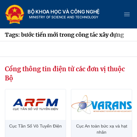
BỘ KHOA HỌC VÀ CÔNG NGHỆ
MINISTRY OF SCIENCE AND TECHNOLOGY
Tags: bước tiến mới trong công tác xây dựng
Danh mục
Cổng thông tin điện tử các đơn vị thuộc
Trang chủ
Bộ
Giới thiệu
Chức năng nhiệm vụ
Tin tức sự kiện
Dịch vụ công
Cơ cấu tổ chức
Khoa học và Công nghệ
Cục Tần Số Vô Tuyến Điện
Cục An toàn bức xạ và hạt
Hệ thống văn bản
Lịch sử phát triển
Đổi mới sáng tạo
nhân