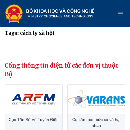
BỘ KHOA HỌC VÀ CÔNG NGHỆ
MINISTRY OF SCIENCE AND TECHNOLOGY
Tags: cách ly xã hội
Danh mục
Cổng thông tin điện tử các đơn vị thuộc
Trang chủ
Bộ
Giới thiệu
Chức năng nhiệm vụ
Tin tức sự kiện
Dịch vụ công
Cơ cấu tổ chức
Khoa học và Công nghệ
Cục Tần Số Vô Tuyến Điện
Cục An toàn bức xạ và hạt
Hệ thống văn bản
Lịch sử phát triển
Đổi mới sáng tạo
nhân