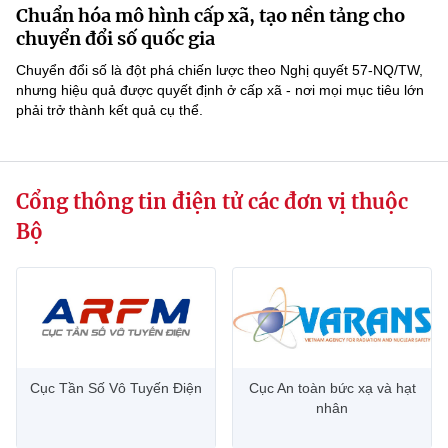
Chuẩn hóa mô hình cấp xã, tạo nền tảng cho
MST IOFFICE
Văn bản QPPL
Sở Khoa học và Công nghệ
Chuyển đổi số
chuyển đổi số quốc gia
THỐNG KÊ
Chuyển đổi số là đột phá chiến lược theo Nghị quyết 57-NQ/TW,
Văn bản chỉ đạo điều hành
Bưu chính, Viễn thông
nhưng hiệu quả được quyết định ở cấp xã - nơi mọi mục tiêu lớn
phải trở thành kết quả cụ thể.
Multimedia
Khoa học và Công nghệ
Lấy ý kiến người dân về dự thảo VBQPPL
Sở hữu trí tuệ
THƯ ĐIỆN TỬ
Đổi mới sáng tạo
Tiêu chuẩn, đo lường, chất lượng
Cổng thông tin điện tử các đơn vị thuộc
Khác
Chuyển đổi số
Năng lượng nguyên tử
Bộ
Videos
Bưu chính, Viễn thông
Tin tổng hợp
Infographic
Sở hữu trí tuệ
Tin địa phương
Ảnh
Tiêu chuẩn, đo lường, chất lượng
Voice
Cục Tần Số Vô Tuyến Điện
Cục An toàn bức xạ và hạt
nhân
Năng lượng nguyên tử
Nhiệm vụ trọng tâm