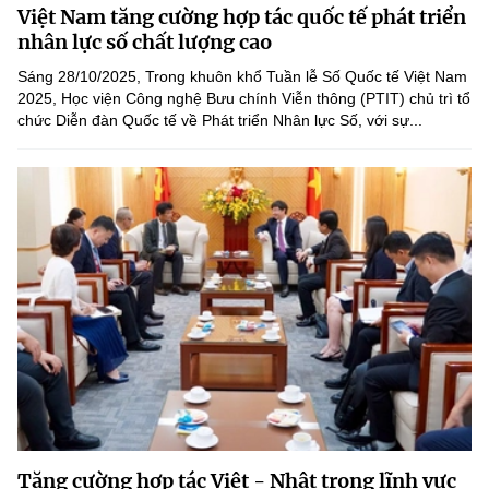
Chọn ngôn ngữ
Việt Nam tăng cường hợp tác quốc tế phát triển
nhân lực số chất lượng cao
Vietnamese
English
Sáng 28/10/2025, Trong khuôn khổ Tuần lễ Số Quốc tế Việt Nam
2025, Học viện Công nghệ Bưu chính Viễn thông (PTIT) chủ trì tổ
chức Diễn đàn Quốc tế về Phát triển Nhân lực Số, với sự...
BỘ KHOA HỌC VÀ CÔNG NGHỆ
MINISTRY OF SCIENCE AND TECHNOLOGY
Điều khoản sử dụng
Theo dõi MST:
Góp ý
Cơ quan chủ quản: Bộ Khoa học và Công nghệ (MST)
Chịu trách nhiệm nội dung: Nguyễn Thị Hải Hằng
Giám đốc Trung tâm Truyền thông Khoa học và Công nghệ.
Liên hệ
Địa chỉ: Ban Biên tập Cổng TTĐT - 18 Nguyễn Du, TP. Hà Nội
Điện thoại: 024 3936 9506
Email:
stc@mst.gov.vn
©2026 Bản quyền thuộc Bộ Khoa Học và Công Nghệ
Tăng cường hợp tác Việt - Nhật trong lĩnh vực