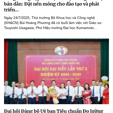
(Ghi rõ nguồn "https://mst.gov.vn" khi phát hành lại thông tin từ
bán dẫn: Đặt nền móng cho đào tạo và phát
website này)
triển...
Ngày 24/7/2025, Thứ trưởng Bộ Khoa học và Công nghệ
(KH&CN) Bùi Hoàng Phương đã có buổi làm việc với Giáo sư
Tsuyoshi Usagawa, Phó Hiệu trưởng Đại học Kumamoto...
Đại hội Đảng bộ Uỷ ban Tiêu chuẩn Đo lường