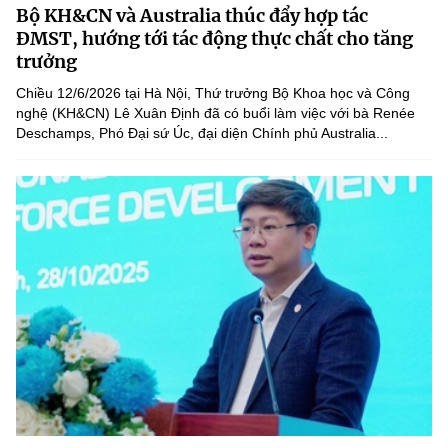
Bộ KH&CN và Australia thúc đẩy hợp tác
MST IOFFICE
Văn bản QPPL
Sở Khoa học và Công nghệ
Chuyển đổi số
ĐMST, hướng tới tác động thực chất cho tăng
trưởng
THỐNG KÊ
Văn bản chỉ đạo điều hành
Bưu chính, Viễn thông
Chiều 12/6/2026 tại Hà Nội, Thứ trưởng Bộ Khoa học và Công
Multimedia
nghệ (KH&CN) Lê Xuân Định đã có buổi làm việc với bà Renée
Khoa học và Công nghệ
Lấy ý kiến người dân về dự thảo VBQPPL
Sở hữu trí tuệ
Deschamps, Phó Đại sứ Úc, đại diện Chính phủ Australia...
THƯ ĐIỆN TỬ
Đổi mới sáng tạo
Tiêu chuẩn, đo lường, chất lượng
Khác
Chuyển đổi số
Năng lượng nguyên tử
Videos
Bưu chính, Viễn thông
Tin tổng hợp
Infographic
Sở hữu trí tuệ
Tin địa phương
Ảnh
Tiêu chuẩn, đo lường, chất lượng
Voice
Năng lượng nguyên tử
Nhiệm vụ trọng tâm