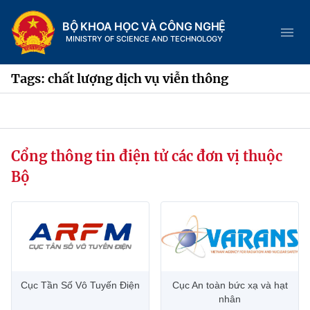
BỘ KHOA HỌC VÀ CÔNG NGHỆ
MINISTRY OF SCIENCE AND TECHNOLOGY
Tags: chất lượng dịch vụ viễn thông
Danh mục
Cổng thông tin điện tử các đơn vị thuộc
Trang chủ
Bộ
Giới thiệu
Chức năng nhiệm vụ
Tin tức sự kiện
Dịch vụ công
Cơ cấu tổ chức
Khoa học và Công nghệ
Cục Tần Số Vô Tuyến Điện
Cục An toàn bức xạ và hạt
Hệ thống văn bản
Lịch sử phát triển
Đổi mới sáng tạo
nhân