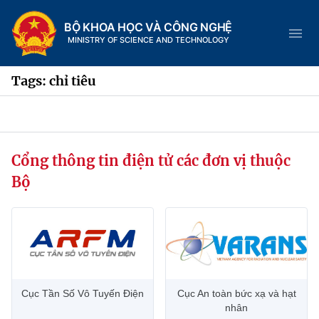
BỘ KHOA HỌC VÀ CÔNG NGHỆ
MINISTRY OF SCIENCE AND TECHNOLOGY
Tags: chỉ tiêu
Danh mục
Cổng thông tin điện tử các đơn vị thuộc
Trang chủ
Bộ
Giới thiệu
Chức năng nhiệm vụ
Tin tức sự kiện
Dịch vụ công
Cơ cấu tổ chức
Khoa học và Công nghệ
Cục Tần Số Vô Tuyến Điện
Cục An toàn bức xạ và hạt
Hệ thống văn bản
Lịch sử phát triển
Đổi mới sáng tạo
nhân