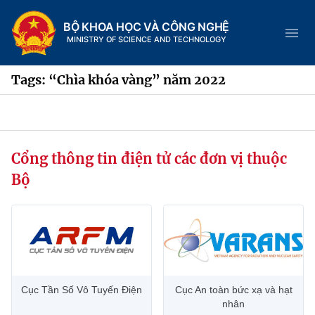
BỘ KHOA HỌC VÀ CÔNG NGHỆ
MINISTRY OF SCIENCE AND TECHNOLOGY
Tags: “Chìa khóa vàng” năm 2022
Danh mục
Cổng thông tin điện tử các đơn vị thuộc
Trang chủ
Bộ
Giới thiệu
Chức năng nhiệm vụ
Tin tức sự kiện
Dịch vụ công
Cơ cấu tổ chức
Khoa học và Công nghệ
Cục Tần Số Vô Tuyến Điện
Cục An toàn bức xạ và hạt
Hệ thống văn bản
Lịch sử phát triển
Đổi mới sáng tạo
nhân