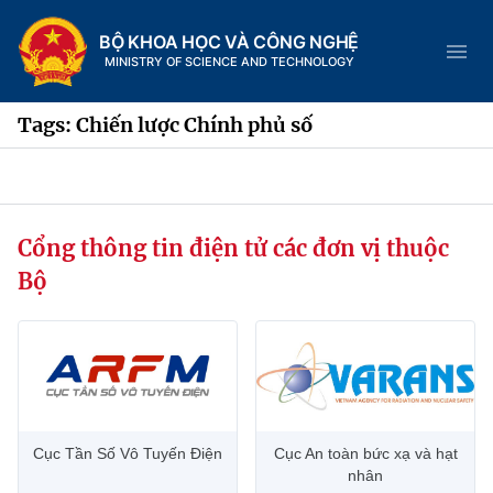
BỘ KHOA HỌC VÀ CÔNG NGHỆ
MINISTRY OF SCIENCE AND TECHNOLOGY
Tags: Chiến lược Chính phủ số
Danh mục
Cổng thông tin điện tử các đơn vị thuộc
Trang chủ
Bộ
Giới thiệu
Chức năng nhiệm vụ
Tin tức sự kiện
Dịch vụ công
Cơ cấu tổ chức
Khoa học và Công nghệ
Cục Tần Số Vô Tuyến Điện
Cục An toàn bức xạ và hạt
Hệ thống văn bản
Lịch sử phát triển
Đổi mới sáng tạo
nhân