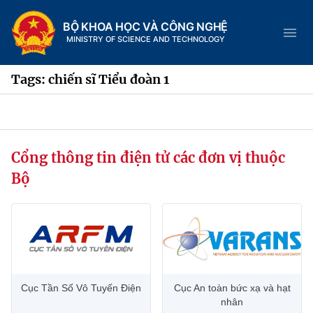
BỘ KHOA HỌC VÀ CÔNG NGHỆ
MINISTRY OF SCIENCE AND TECHNOLOGY
Tags: chiến sĩ Tiểu đoàn 1
Danh mục
Cổng thông tin điện tử các đơn vị thuộc
Trang chủ
Bộ
Giới thiệu
Chức năng nhiệm vụ
Tin tức sự kiện
Dịch vụ công
Cơ cấu tổ chức
Khoa học và Công nghệ
Cục Tần Số Vô Tuyến Điện
Cục An toàn bức xạ và hạt
Hệ thống văn bản
Lịch sử phát triển
Đổi mới sáng tạo
nhân