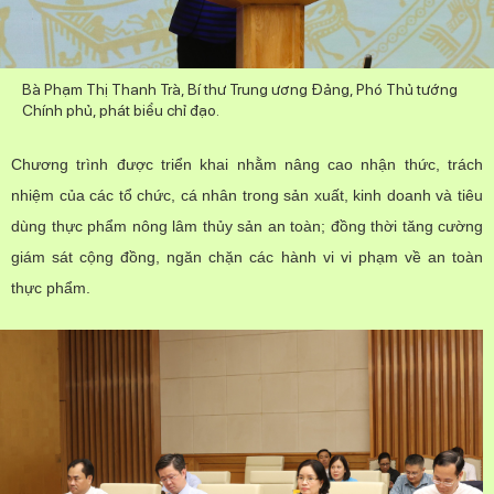
Nhiệm vụ trọng tâm
Chọn ngôn ngữ
Bà Phạm Thị Thanh Trà, Bí thư Trung ương Đảng, Phó Thủ tướng
Vietnamese
English
Chính phủ, phát biểu chỉ đạo.
Chương trình được triển khai nhằm nâng cao nhận thức, trách
nhiệm của các tổ chức, cá nhân trong sản xuất, kinh doanh và tiêu
TRUNG TÂM TRUYỀN THÔNG KHOA HỌC VÀ CÔNG
NGHỆ
dùng thực phẩm nông lâm thủy sản an toàn; đồng thời tăng cường
giám sát cộng đồng, ngăn chặn các hành vi vi phạm về an toàn
Liên hệ
thực phẩm.
banbientap@mst.gov.vn
024 3936 9506
Ban Biên tập Cổng TTĐT - 18 Nguyễn Du, TP. Hà Nội