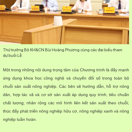
Theo dõi MST trên
Thông tin khác
Hệ thống nội bộ
Thứ trưởng Bộ KH&CN Bùi Hoàng Phương cùng các đại biểu tham
dự buổi Lễ.
Điều khoản sử dụng
Một trong những nội dung trọng tâm của Chương trình là đẩy mạnh
Sơ đồ trang
ứng dụng khoa học công nghệ và chuyển đổi số trong toàn bộ
Liên kết
chuỗi sản xuất nông nghiệp. Các bên sẽ hướng dẫn, hỗ trợ nông
dân, hợp tác xã và cơ sở sản xuất áp dụng quy trình, tiêu chuẩn
Cơ quan chủ quản: Bộ Khoa học và Công nghệ (MST)
chất lượng; nhân rộng các mô hình liên kết sản xuất theo chuỗi;
Chịu trách nhiệm nội dung: Nguyễn Thị Hải Hằng Giám đốc
thúc đẩy phát triển nông nghiệp hữu cơ, nông nghiệp xanh và nông
Trung tâm Truyền thông Khoa học và Công nghệ.
nghiệp tuần hoàn.
Liên hệ
Địa chỉ: Ban Biên tập Cổng TTĐT - 18 Nguyễn Du, TP. Hà Nội