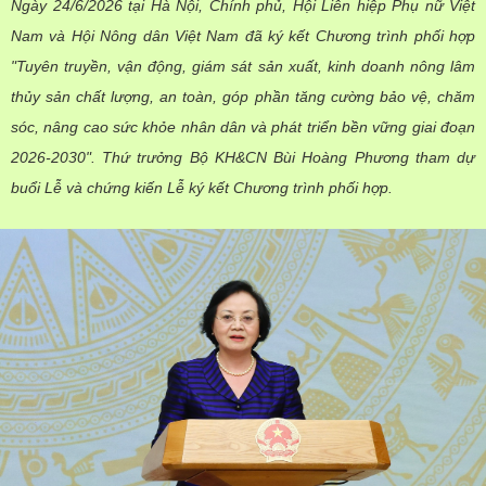
Ngày 24/6/2026 tại Hà Nội, Chính phủ, Hội Liên hiệp Phụ nữ Việt
THỐNG KÊ
Nam và Hội Nông dân Việt Nam đã ký kết Chương trình phối hợp
Văn bản chỉ đạo điều hành
Bưu chính, Viễn thông
"Tuyên truyền, vận động, giám sát sản xuất, kinh doanh nông lâm
Multimedia
Khoa học và Công nghệ
Lấy ý kiến người dân về dự thảo VBQPPL
thủy sản chất lượng, an toàn, góp phần tăng cường bảo vệ, chăm
Sở hữu trí tuệ
sóc, nâng cao sức khỏe nhân dân và phát triển bền vững giai đoạn
THƯ ĐIỆN TỬ
Đổi mới sáng tạo
Tiêu chuẩn, đo lường, chất lượng
2026-2030". Thứ trưởng Bộ KH&CN Bùi Hoàng Phương tham dự
Khác
buổi Lễ và chứng kiến Lễ ký kết Chương trình phối hợp.
Chuyển đổi số
Năng lượng nguyên tử
Videos
Bưu chính, Viễn thông
Tin tổng hợp
Infographic
Sở hữu trí tuệ
Tin địa phương
Ảnh
Tiêu chuẩn, đo lường, chất lượng
Voice
Năng lượng nguyên tử
Trang tin Bộ Trưởng
Sự kiện quan trọng