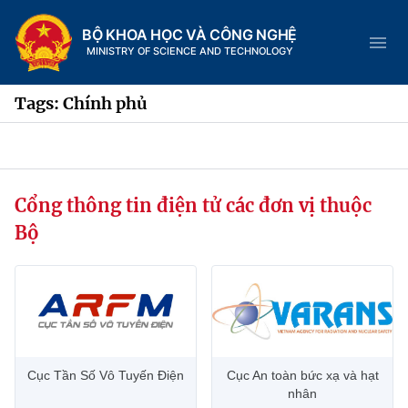
BỘ KHOA HỌC VÀ CÔNG NGHỆ
MINISTRY OF SCIENCE AND TECHNOLOGY
Tags: Chính phủ
Danh mục
Cổng thông tin điện tử các đơn vị thuộc
Trang chủ
Bộ
Giới thiệu
Chức năng nhiệm vụ
Tin tức sự kiện
Dịch vụ công
Cơ cấu tổ chức
Khoa học và Công nghệ
Cục Tần Số Vô Tuyến Điện
Cục An toàn bức xạ và hạt
Hệ thống văn bản
Lịch sử phát triển
Đổi mới sáng tạo
nhân