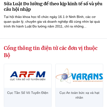
Sửa Luật Đo lường để theo kịp kinh tế số và yêu
MST IOFFICE
Văn bản QPPL
Sở Khoa học và Công nghệ
Chuyển đổi số
cầu hội nhập
THỐNG KÊ
Tại hội thảo khoa học tổ chức ngày 16.1 ở Ninh Bình, các cơ
Văn bản chỉ đạo điều hành
Bưu chính, Viễn thông
quan quản lý, chuyên gia và doanh nghiệp đã cùng nhìn lại quá
trình thi hành Luật Đo lường năm 2011, chỉ ra những...
Multimedia
Khoa học và Công nghệ
Lấy ý kiến người dân về dự thảo VBQPPL
Sở hữu trí tuệ
THƯ ĐIỆN TỬ
Đổi mới sáng tạo
Tiêu chuẩn, đo lường, chất lượng
Cổng thông tin điện tử các đơn vị thuộc
Khác
Chuyển đổi số
Năng lượng nguyên tử
Bộ
Videos
Bưu chính, Viễn thông
Tin tổng hợp
Infographic
Sở hữu trí tuệ
Tin địa phương
Ảnh
Tiêu chuẩn, đo lường, chất lượng
Voice
Cục Tần Số Vô Tuyến Điện
Cục An toàn bức xạ và hạt
nhân
Năng lượng nguyên tử
Nhiệm vụ trọng tâm