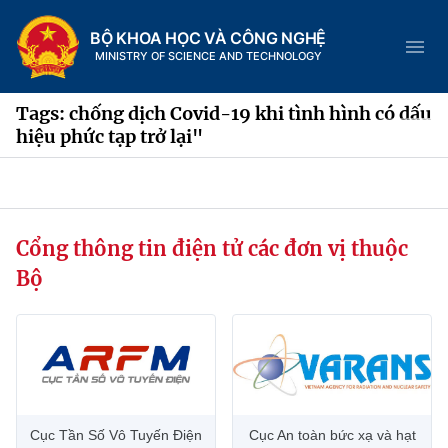
BỘ KHOA HỌC VÀ CÔNG NGHỆ
MINISTRY OF SCIENCE AND TECHNOLOGY
Tags: chống dịch Covid-19 khi tình hình có dấu
hiệu phức tạp trở lại"
Danh mục
Trang chủ
Cổng thông tin điện tử các đơn vị thuộc
Bộ
Giới thiệu
Chức năng nhiệm vụ
Tin tức sự kiện
Dịch vụ công
Cơ cấu tổ chức
Khoa học và Công nghệ
Hệ thống văn bản
Lịch sử phát triển
Đổi mới sáng tạo
Cục Tần Số Vô Tuyến Điện
Cục An toàn bức xạ và hạt