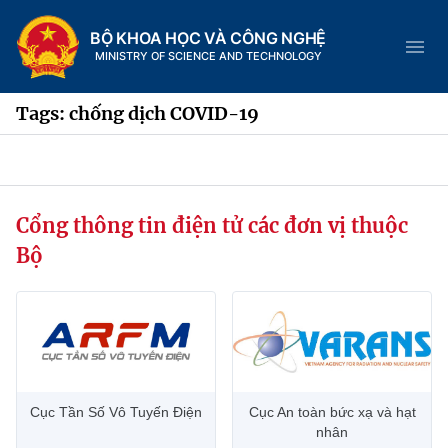
BỘ KHOA HỌC VÀ CÔNG NGHỆ
MINISTRY OF SCIENCE AND TECHNOLOGY
Tags: chống dịch COVID-19
Danh mục
Cổng thông tin điện tử các đơn vị thuộc
Trang chủ
Bộ
Giới thiệu
Chức năng nhiệm vụ
Tin tức sự kiện
Dịch vụ công
Cơ cấu tổ chức
Khoa học và Công nghệ
Cục Tần Số Vô Tuyến Điện
Cục An toàn bức xạ và hạt
Hệ thống văn bản
Lịch sử phát triển
Đổi mới sáng tạo
nhân