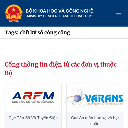
BỘ KHOA HỌC VÀ CÔNG NGHỆ
MINISTRY OF SCIENCE AND TECHNOLOGY
Tags: chữ ký số công cộng
Danh mục
Cổng thông tin điện tử các đơn vị thuộc
Trang chủ
Bộ
Giới thiệu
Chức năng nhiệm vụ
Tin tức sự kiện
Dịch vụ công
Cơ cấu tổ chức
Khoa học và Công nghệ
Cục Tần Số Vô Tuyến Điện
Cục An toàn bức xạ và hạt
Hệ thống văn bản
Lịch sử phát triển
Đổi mới sáng tạo
nhân