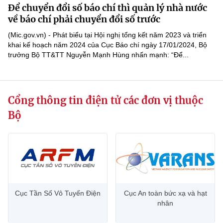
Để chuyển đổi số báo chí thì quản lý nhà nước
MST IOFFICE
Văn bản QPPL
Sở Khoa học và Công nghệ
Chuyển đổi số
về báo chí phải chuyển đổi số trước
THỐNG KÊ
(Mic.gov.vn) - Phát biểu tại Hội nghị tổng kết năm 2023 và triển
Văn bản chỉ đạo điều hành
Bưu chính, Viễn thông
khai kế hoạch năm 2024 của Cục Báo chí ngày 17/01/2024, Bộ
trưởng Bộ TT&TT Nguyễn Mạnh Hùng nhấn mạnh: “Để...
Multimedia
Khoa học và Công nghệ
Lấy ý kiến người dân về dự thảo VBQPPL
Sở hữu trí tuệ
THƯ ĐIỆN TỬ
Đổi mới sáng tạo
Tiêu chuẩn, đo lường, chất lượng
Cổng thông tin điện tử các đơn vị thuộc
Khác
Chuyển đổi số
Năng lượng nguyên tử
Bộ
Videos
Bưu chính, Viễn thông
Tin tổng hợp
Infographic
Sở hữu trí tuệ
Tin địa phương
Ảnh
Tiêu chuẩn, đo lường, chất lượng
Voice
Cục Tần Số Vô Tuyến Điện
Cục An toàn bức xạ và hạt
nhân
Năng lượng nguyên tử
Nhiệm vụ trọng tâm