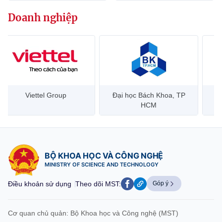
Chọn ngôn ngữ
Doanh nghiệp
Vietnamese
English
BỘ KHOA HỌC VÀ CÔNG NGHỆ
MINISTRY OF SCIENCE AND TECHNOLOGY
Viettel Group
Đại học Bách Khoa, TP
Điều khoản sử dụng
Theo dõi MST:
Góp ý
HCM
Cơ quan chủ quản: Bộ Khoa học và Công nghệ (MST)
Chịu trách nhiệm nội dung: Nguyễn Thị Hải Hằng
BỘ KHOA HỌC VÀ CÔNG NGHỆ
Giám đốc Trung tâm Truyền thông Khoa học và Công nghệ.
MINISTRY OF SCIENCE AND TECHNOLOGY
Liên hệ
Địa chỉ: Ban Biên tập Cổng TTĐT - 18 Nguyễn Du, TP. Hà Nội
Điều khoản sử dụng
Theo dõi MST:
Góp ý
Điện thoại: 024 3936 9506
Email:
stc@mst.gov.vn
©2026 Bản quyền thuộc Bộ Khoa Học và Công Nghệ
Cơ quan chủ quản: Bộ Khoa học và Công nghệ (MST)