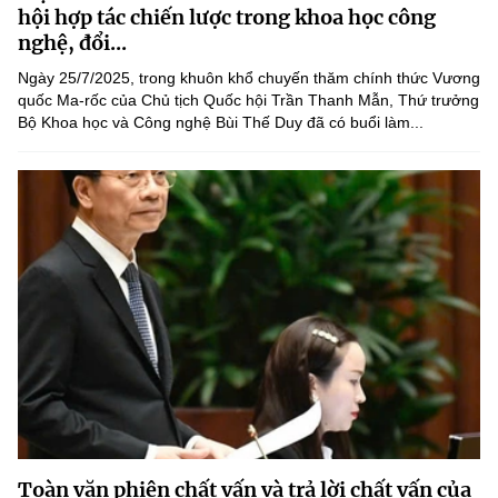
Chọn ngôn ngữ
hội hợp tác chiến lược trong khoa học công
nghệ, đổi...
Vietnamese
English
Ngày 25/7/2025, trong khuôn khổ chuyến thăm chính thức Vương
quốc Ma-rốc của Chủ tịch Quốc hội Trần Thanh Mẫn, Thứ trưởng
Bộ Khoa học và Công nghệ Bùi Thế Duy đã có buổi làm...
BỘ KHOA HỌC VÀ CÔNG NGHỆ
MINISTRY OF SCIENCE AND TECHNOLOGY
Điều khoản sử dụng
Theo dõi MST:
Góp ý
Cơ quan chủ quản: Bộ Khoa học và Công nghệ (MST)
Chịu trách nhiệm nội dung: Nguyễn Thị Hải Hằng
Giám đốc Trung tâm Truyền thông Khoa học và Công nghệ.
Liên hệ
Địa chỉ: Ban Biên tập Cổng TTĐT - 18 Nguyễn Du, TP. Hà Nội
Điện thoại: 024 3936 9506
Email:
stc@mst.gov.vn
©2026 Bản quyền thuộc Bộ Khoa Học và Công Nghệ
Toàn văn phiên chất vấn và trả lời chất vấn của