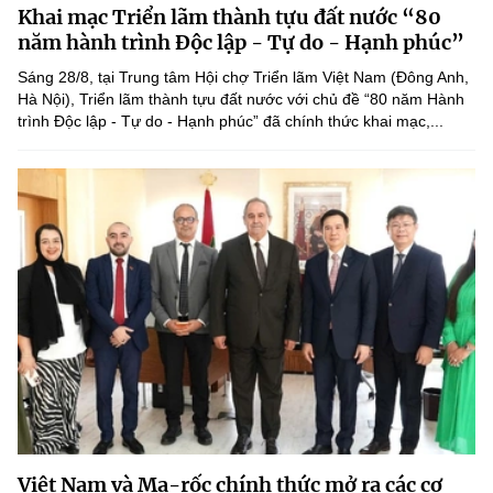
Khai mạc Triển lãm thành tựu đất nước “80
MST IOFFICE
Văn bản QPPL
Sở Khoa học và Công nghệ
Chuyển đổi số
năm hành trình Độc lập - Tự do - Hạnh phúc”
THỐNG KÊ
Sáng 28/8, tại Trung tâm Hội chợ Triển lãm Việt Nam (Đông Anh,
Văn bản chỉ đạo điều hành
Bưu chính, Viễn thông
Hà Nội), Triển lãm thành tựu đất nước với chủ đề “80 năm Hành
trình Độc lập - Tự do - Hạnh phúc” đã chính thức khai mạc,...
Multimedia
Khoa học và Công nghệ
Lấy ý kiến người dân về dự thảo VBQPPL
Sở hữu trí tuệ
THƯ ĐIỆN TỬ
Đổi mới sáng tạo
Tiêu chuẩn, đo lường, chất lượng
Khác
Chuyển đổi số
Năng lượng nguyên tử
Videos
Bưu chính, Viễn thông
Tin tổng hợp
Infographic
Sở hữu trí tuệ
Tin địa phương
Ảnh
Tiêu chuẩn, đo lường, chất lượng
Voice
Năng lượng nguyên tử
Nhiệm vụ trọng tâm
Việt Nam và Ma-rốc chính thức mở ra các cơ