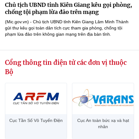
Chủ tịch UBND tỉnh Kiên Giang kêu gọi phòng,
MST IOFFICE
Văn bản QPPL
Sở Khoa học và Công nghệ
Chuyển đổi số
chống tội phạm lừa đảo trên mạng
THỐNG KÊ
(Mic.gov.vn) - Chủ tịch UBND tỉnh Kiên Giang Lâm Minh Thành
Văn bản chỉ đạo điều hành
Bưu chính, Viễn thông
gửi thư kêu gọi toàn dân tích cực tham gia phòng, chống tội
phạm lừa đảo trên không gian mạng trên địa bàn tỉnh.
Multimedia
Khoa học và Công nghệ
Lấy ý kiến người dân về dự thảo VBQPPL
Sở hữu trí tuệ
THƯ ĐIỆN TỬ
Đổi mới sáng tạo
Tiêu chuẩn, đo lường, chất lượng
Cổng thông tin điện tử các đơn vị thuộc
Khác
Chuyển đổi số
Năng lượng nguyên tử
Bộ
Videos
Bưu chính, Viễn thông
Tin tổng hợp
Infographic
Sở hữu trí tuệ
Tin địa phương
Ảnh
Tiêu chuẩn, đo lường, chất lượng
Voice
Cục Tần Số Vô Tuyến Điện
Cục An toàn bức xạ và hạt
nhân
Năng lượng nguyên tử
Nhiệm vụ trọng tâm