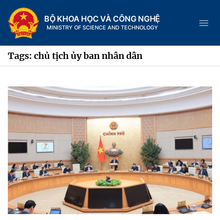
BỘ KHOA HỌC VÀ CÔNG NGHỆ
MINISTRY OF SCIENCE AND TECHNOLOGY
Tags: chủ tịch ủy ban nhân dân
Danh mục
Trang chủ
Giới thiệu
Chức năng nhiệm vụ
Tin tức sự kiện
Dịch vụ công
Cơ cấu tổ chức
Khoa học và Công nghệ
Hệ thống văn bản
Lịch sử phát triển
Đổi mới sáng tạo