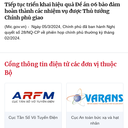
Tiếp tục triển khai hiệu quả Đề án 06 bảo đảm
MST IOFFICE
Văn bản QPPL
Sở Khoa học và Công nghệ
Chuyển đổi số
hoàn thành các nhiệm vụ được Thủ tướng
Chính phủ giao
THỐNG KÊ
Văn bản chỉ đạo điều hành
Bưu chính, Viễn thông
(Mic.gov.vn) - Ngày 05/3/2024, Chính phủ đã ban hành Nghị
Multimedia
quyết số 28/NQ-CP về phiên họp chính phủ thường kỳ tháng
Khoa học và Công nghệ
Lấy ý kiến người dân về dự thảo VBQPPL
Sở hữu trí tuệ
02/2024.
THƯ ĐIỆN TỬ
Đổi mới sáng tạo
Tiêu chuẩn, đo lường, chất lượng
Khác
Chuyển đổi số
Cổng thông tin điện tử các đơn vị thuộc
Năng lượng nguyên tử
Videos
Bộ
Bưu chính, Viễn thông
Tin tổng hợp
Infographic
Sở hữu trí tuệ
Tin địa phương
Ảnh
Tiêu chuẩn, đo lường, chất lượng
Voice
Năng lượng nguyên tử
Cục Tần Số Vô Tuyến Điện
Cục An toàn bức xạ và hạt
Nhiệm vụ trọng tâm
nhân