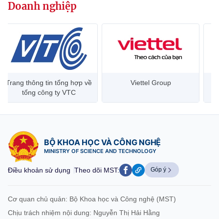
(Ghi rõ nguồn "https://mst.gov.vn" khi phát hành lại thông tin từ
Doanh nghiệp
website này)
Trang thông tin tổng hợp về
Viettel Group
tổng công ty VTC
BỘ KHOA HỌC VÀ CÔNG NGHỆ
MINISTRY OF SCIENCE AND TECHNOLOGY
Điều khoản sử dụng
Theo dõi MST:
Góp ý
Cơ quan chủ quản: Bộ Khoa học và Công nghệ (MST)
Chịu trách nhiệm nội dung: Nguyễn Thị Hải Hằng