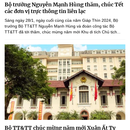
Bộ trưởng Nguyễn Mạnh Hùng thăm, chúc Tết
MST IOFFICE
Văn bản QPPL
Sở Khoa học và Công nghệ
Chuyển đổi số
các đơn vị trực thông tin liên lạc
THỐNG KÊ
Sáng ngày 28/1, ngày cuối cùng của năm Giáp Thìn 2024, Bộ
Văn bản chỉ đạo điều hành
Bưu chính, Viễn thông
trưởng Bộ TT&TT Nguyễn Mạnh Hùng và đoàn công tác Bộ
TT&TT đã tới thăm, chúc mừng năm mới Khu di tích Chủ tịch...
Multimedia
Khoa học và Công nghệ
Lấy ý kiến người dân về dự thảo VBQPPL
Sở hữu trí tuệ
THƯ ĐIỆN TỬ
Đổi mới sáng tạo
Tiêu chuẩn, đo lường, chất lượng
Khác
Chuyển đổi số
Năng lượng nguyên tử
Videos
Bưu chính, Viễn thông
Tin tổng hợp
Infographic
Sở hữu trí tuệ
Tin địa phương
Ảnh
Tiêu chuẩn, đo lường, chất lượng
Voice
Năng lượng nguyên tử
Nhiệm vụ trọng tâm
Bộ TT&TT chúc mừng năm mới Xuân Ất Tỵ