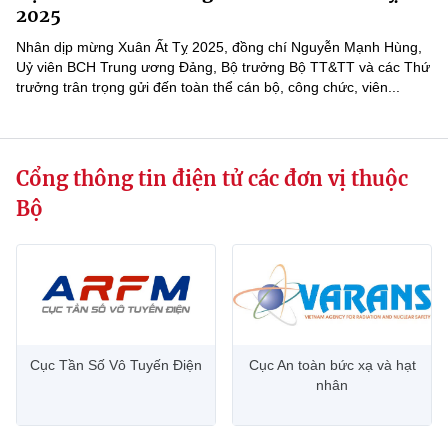
Chọn ngôn ngữ
2025
Nhân dịp mừng Xuân Ất Tỵ 2025, đồng chí Nguyễn Mạnh Hùng,
Vietnamese
English
Uỷ viên BCH Trung ương Đảng, Bộ trưởng Bộ TT&TT và các Thứ
trưởng trân trọng gửi đến toàn thể cán bộ, công chức, viên...
BỘ KHOA HỌC VÀ CÔNG NGHỆ
MINISTRY OF SCIENCE AND TECHNOLOGY
Cổng thông tin điện tử các đơn vị thuộc
Bộ
Điều khoản sử dụng
Theo dõi MST:
Góp ý
Cơ quan chủ quản: Bộ Khoa học và Công nghệ (MST)
Chịu trách nhiệm nội dung: Nguyễn Thị Hải Hằng
Giám đốc Trung tâm Truyền thông Khoa học và Công nghệ.
Liên hệ
Địa chỉ: Ban Biên tập Cổng TTĐT - 18 Nguyễn Du, TP. Hà Nội
Cục Tần Số Vô Tuyến Điện
Cục An toàn bức xạ và hạt
nhân
Điện thoại: 024 3936 9506
Email:
stc@mst.gov.vn
©2026 Bản quyền thuộc Bộ Khoa Học và Công Nghệ