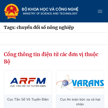
BỘ KHOA HỌC VÀ CÔNG NGHỆ
MINISTRY OF SCIENCE AND TECHNOLOGY
Tags: chuyển đổi số nông nghiệp
Danh mục
Cổng thông tin điện tử các đơn vị thuộc
Trang chủ
Bộ
Giới thiệu
Chức năng nhiệm vụ
Tin tức sự kiện
Dịch vụ công
Cơ cấu tổ chức
Khoa học và Công nghệ
Cục Tần Số Vô Tuyến Điện
Cục An toàn bức xạ và hạt
Hệ thống văn bản
Lịch sử phát triển
Đổi mới sáng tạo
nhân