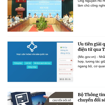
Ông Nguyễn Hồ Hải
làm chủ công nghệ
Ưu tiên giải 
điện tử qua 
(Mic.gov.vn) - Nhằ
hợp, tương tác gi
ngang bộ, cơ quan
Bộ Thông tin
chuyển đổi s