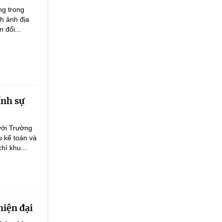
ng trong
nh ảnh địa
 đổi...
ính sự
với Trường
ụ kế toán và
hí khu...
hiện đại