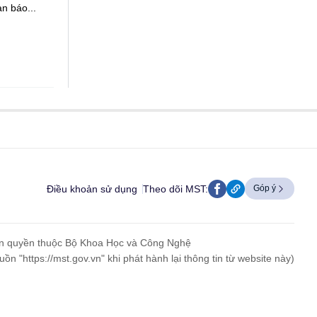
an báo...
Điều khoản sử dụng
Theo dõi MST:
Góp ý
n quyền thuộc Bộ Khoa Học và Công Nghệ
uồn "https://mst.gov.vn" khi phát hành lại thông tin từ website này)