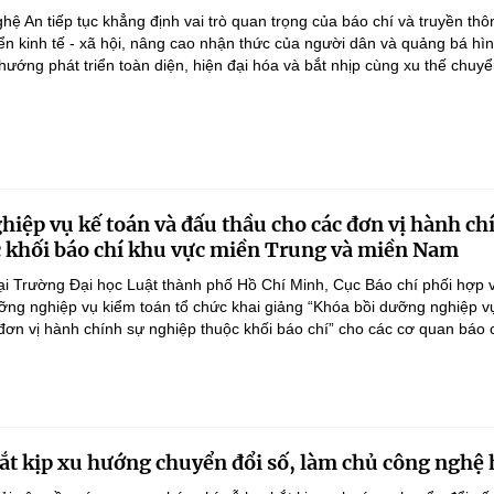
hệ An tiếp tục khẳng định vai trò quan trọng của báo chí và truyền thô
iển kinh tế - xã hội, nâng cao nhận thức của người dân và quảng bá hì
ướng phát triển toàn diện, hiện đại hóa và bắt nhịp cùng xu thế chuyển
hiệp vụ kế toán và đấu thầu cho các đơn vị hành ch
 khối báo chí khu vực miền Trung và miền Nam
ại Trường Đại học Luật thành phố Hồ Chí Minh, Cục Báo chí phối hợp 
ỡng nghiệp vụ kiểm toán tổ chức khai giảng “Khóa bồi dưỡng nghiệp v
đơn vị hành chính sự nghiệp thuộc khối báo chí” cho các cơ quan báo c
bắt kịp xu hướng chuyển đổi số, làm chủ công nghệ 