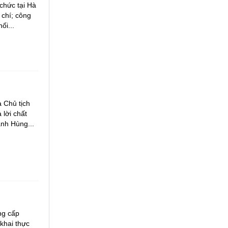
chức tại Hà
 chí; công
ối...
a Chủ tịch
 lời chất
nh Hùng...
ng cấp
khai thực