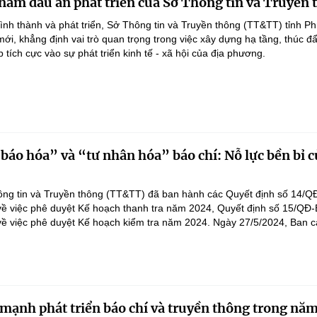
năm dấu ấn phát triển của Sở Thông tin và Truyền 
ình thành và phát triển, Sở Thông tin và Truyền thông (TT&TT) tỉnh P
ới, khẳng định vai trò quan trọng trong việc xây dựng hạ tầng, thúc đ
 tích cực vào sự phát triển kinh tế - xã hội của địa phương.
báo hóa” và “tư nhân hóa” báo chí: Nỗ lực bền bỉ 
ng tin và Truyền thông (TT&TT) đã ban hành các Quyết định số 14/
về việc phê duyệt Kế hoạch thanh tra năm 2024, Quyết định số 15/Q
ề việc phê duyệt Kế hoạch kiểm tra năm 2024. Ngày 27/5/2024, Ban cá
mạnh phát triển báo chí và truyền thông trong nă