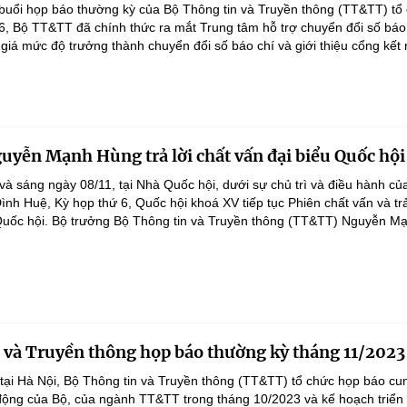
i buổi họp báo thường kỳ của Bộ Thông tin và Truyền thông (TT&TT) tổ 
5-6, Bộ TT&TT đã chính thức ra mắt Trung tâm hỗ trợ chuyển đổi số báo
giá mức độ trưởng thành chuyển đổi số báo chí và giới thiệu cổng kết n
uyễn Mạnh Hùng trả lời chất vấn đại biểu Quốc hội
và sáng ngày 08/11, tại Nhà Quốc hội, dưới sự chủ trì và điều hành củ
nh Huệ, Kỳ họp thứ 6, Quốc hội khoá XV tiếp tục Phiên chất vấn và trả
Quốc hội. Bộ trưởng Bộ Thông tin và Truyền thông (TT&TT) Nguyễn Mạ
 và Truyền thông họp báo thường kỳ tháng 11/2023
tại Hà Nội, Bộ Thông tin và Truyền thông (TT&TT) tổ chức họp báo cu
 động của Bộ, của ngành TT&TT trong tháng 10/2023 và kế hoạch triển 