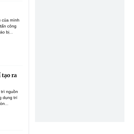
ụ của mình
 tấn công
o bị...
 tạo ra
 trì nguồn
 dụng trí
òn...