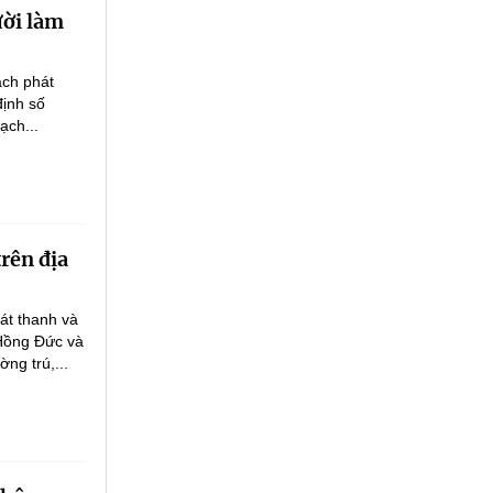
ười làm
ạch phát
định số
ạch...
rên địa
át thanh và
 Hồng Đức và
ng trú,...