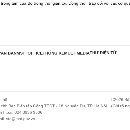
trọng tâm của Bộ trong thời gian tới. Đồng thời, trao đổi với các cơ qu
THƯ ĐIỆN TỬ
VĂN BẢN
MST IOFFICE
THỐNG KÊ
MULTIMEDIA
n hệ
©2026 Bả
 chỉ: Ban Biên tập Cổng TTĐT - 18 Nguyễn Du, TP. Hà Nội
(Ghi rõ ng
n thoại: 024 3936 9506
il:
stc@mst.gov.vn