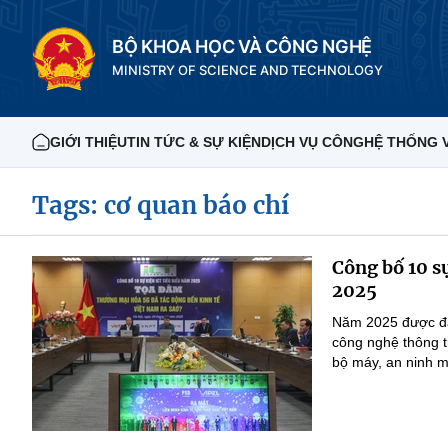
BỘ KHOA HỌC VÀ CÔNG NGHỆ
MINISTRY OF SCIENCE AND TECHNOLOGY
GIỚI THIỆU
TIN TỨC & SỰ KIỆN
DỊCH VỤ CÔNG
HỆ THỐNG 
Tags: cơ quan báo chí
Công bố 10 s
2025
Năm 2025 được đá
công nghệ thông ti
bộ máy, an ninh m