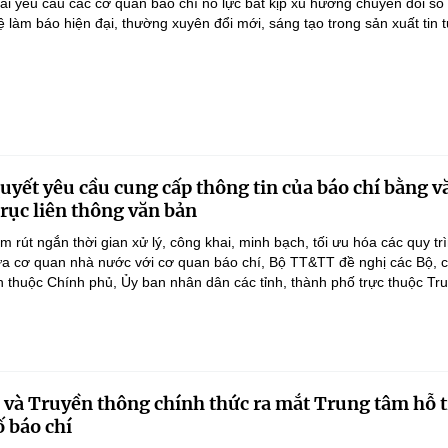
 yêu cầu các cơ quan báo chí nỗ lực bắt kịp xu hướng chuyển đổi số 
 làm báo hiện đại, thường xuyên đổi mới, sáng tạo trong sản xuất tin t
quyết yêu cầu cung cấp thông tin của báo chí bằng 
Trục liên thông văn bản
m rút ngắn thời gian xử lý, công khai, minh bạch, tối ưu hóa các quy tr
ữa cơ quan nhà nước với cơ quan báo chí, Bộ TT&TT đề nghị các Bộ, 
 thuộc Chính phủ, Ủy ban nhân dân các tỉnh, thành phố trực thuộc Tru
 và Truyền thông chính thức ra mắt Trung tâm hỗ t
ố báo chí