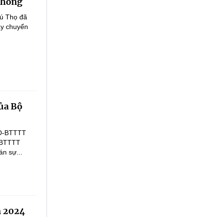
thông
hú Thọ đã
ẩy chuyển
của Bộ
QĐ-BTTTT
Đ-BTTTT
n sự...
m 2024