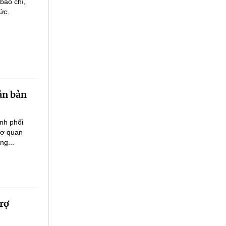
báo chí,
ức.
văn bản
ình phối
cơ quan
ng...
rợ