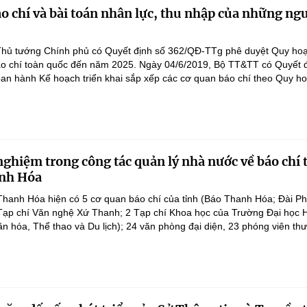
o chí và bài toán nhân lực, thu nhập của những ng
Thủ tướng Chính phủ có Quyết định số 362/QĐ-TTg phê duyệt Quy ho
báo chí toàn quốc đến năm 2025. Ngày 04/6/2019, Bộ TT&TT có Quyết 
 hành Kế hoạch triển khai sắp xếp các cơ quan báo chí theo Quy ho
nghiệm trong công tác quản lý nhà nước về báo chí t
anh Hóa
 Thanh Hóa hiện có 5 cơ quan báo chí của tỉnh (Báo Thanh Hóa; Đài Ph
 Tạp chí Văn nghệ Xứ Thanh; 2 Tạp chí Khoa học của Trường Đại học
n hóa, Thể thao và Du lịch); 24 văn phòng đại diện, 23 phóng viên thườ