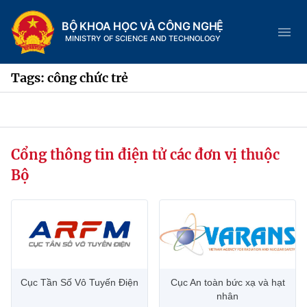
BỘ KHOA HỌC VÀ CÔNG NGHỆ
MINISTRY OF SCIENCE AND TECHNOLOGY
Tags: công chức trẻ
Danh mục
Cổng thông tin điện tử các đơn vị thuộc
Trang chủ
Bộ
Giới thiệu
Chức năng nhiệm vụ
Tin tức sự kiện
Dịch vụ công
Cơ cấu tổ chức
Khoa học và Công nghệ
Cục Tần Số Vô Tuyến Điện
Cục An toàn bức xạ và hạt
Hệ thống văn bản
Lịch sử phát triển
Đổi mới sáng tạo
nhân