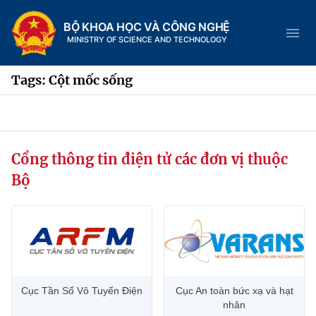
BỘ KHOA HỌC VÀ CÔNG NGHỆ
MINISTRY OF SCIENCE AND TECHNOLOGY
Tags: Cột mốc sống
Danh mục
Cổng thông tin điện tử các đơn vị thuộc
Trang chủ
Bộ
Giới thiệu
Chức năng nhiệm vụ
Tin tức sự kiện
Dịch vụ công
Cơ cấu tổ chức
Khoa học và Công nghệ
Cục Tần Số Vô Tuyến Điện
Cục An toàn bức xạ và hạt
Hệ thống văn bản
Lịch sử phát triển
Đổi mới sáng tạo
nhân