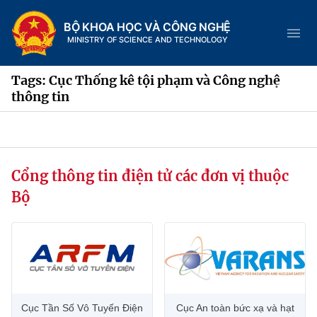
BỘ KHOA HỌC VÀ CÔNG NGHỆ
MINISTRY OF SCIENCE AND TECHNOLOGY
Tags: Cục Thống kê tội phạm và Công nghệ
thông tin
Danh mục
Trang chủ
Cổng thông tin điện tử các đơn vị thuộc
Bộ
Giới thiệu
Chức năng nhiệm vụ
Tin tức sự kiện
Dịch vụ công
Cơ cấu tổ chức
Khoa học và Công nghệ
Hệ thống văn bản
Lịch sử phát triển
Đổi mới sáng tạo
Cục Tần Số Vô Tuyến Điện
Cục An toàn bức xạ và hạt